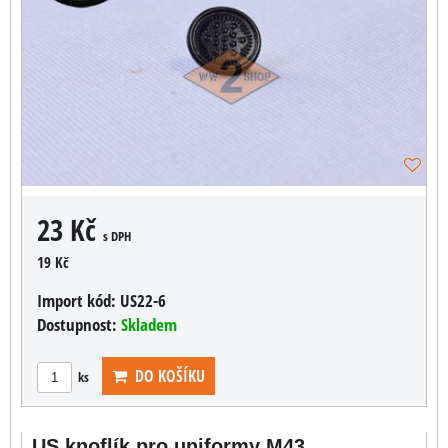
23 Kč
s DPH
19 Kč
Import kód:
US22-6
Dostupnost:
Skladem
DO KOŠÍKU
ks
US knoflík pro uniformy M43