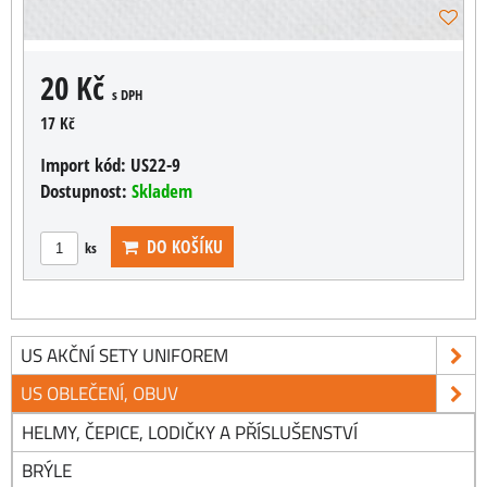
20 Kč
s DPH
17 Kč
Import kód:
US22-9
Dostupnost:
Skladem
DO KOŠÍKU
ks
US AKČNÍ SETY UNIFOREM
US OBLEČENÍ, OBUV
HELMY, ČEPICE, LODIČKY A PŘÍSLUŠENSTVÍ
BRÝLE