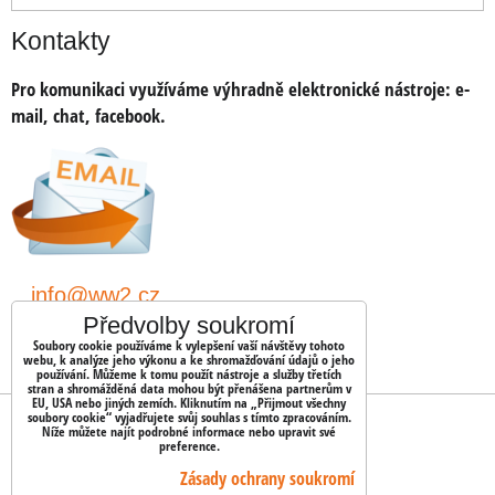
Kontakty
Pro komunikaci využíváme výhradně elektronické nástroje:
e-
mail, chat, facebook.
info@ww2.cz
Předvolby soukromí
shopww2/
Soubory cookie používáme k vylepšení vaší návštěvy tohoto
webu, k analýze jeho výkonu a ke shromažďování údajů o jeho
používání. Můžeme k tomu použít nástroje a služby třetích
stran a shromážděná data mohou být přenášena partnerům v
EU, USA nebo jiných zemích. Kliknutím na „Přijmout všechny
soubory cookie“ vyjadřujete svůj souhlas s tímto zpracováním.
OBJEDNÁVKY
Níže můžete najít podrobné informace nebo upravit své
preference.
Stav objednávky
Zásady ochrany soukromí