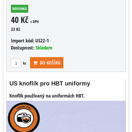
NOVINKA
40 Kč
s DPH
33 Kč
Import kód:
US22-1
Dostupnost:
Skladem
DO KOŠÍKU
ks
US knoflík pro HBT uniformy
Knoflík používaný na uniformách HBT.