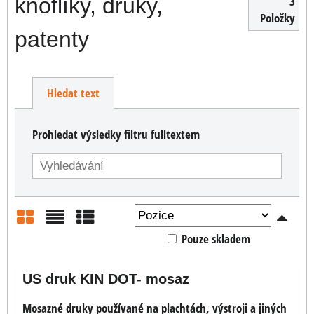
knoflíky, druky,
3
Položky
patenty
Hledat text
Prohledat výsledky filtru fulltextem
Pouze skladem
Mřížka
Seznam
Tabulka
US druk KIN DOT- mosaz
Mosazné druky používané na plachtách, výstroji a jiných