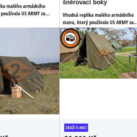
šněrovací boky
ika malého armádního
 používala US ARMY za...
Vhodná replika malého armádního
stanu, který používala US ARMY za..
ZBOŽÍ V AKCI