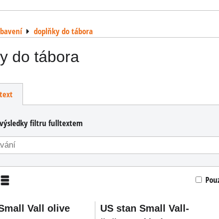
ybavení
doplňky do tábora
y do tábora
text
výsledky filtru fulltextem
Pou
am
Tabulka
Small Vall olive
US stan Small Vall-