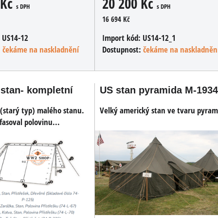
 Kč
20 200 Kč
s DPH
s DPH
16 694 Kč
:
US14-12
Import kód:
US14-12_1
:
čekáme na naskladnění
Dostupnost:
čekáme na naskladněn
stan- kompletní
US stan pyramida M-1934
(starý typ) malého stanu.
Velký americký stan ve tvaru pyram
fasoval polovinu...