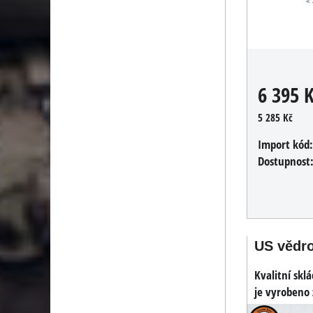
6 395 
5 285 Kč
Import kód
Dostupnost
US vědro
Kvalitní skl
je vyrobeno z