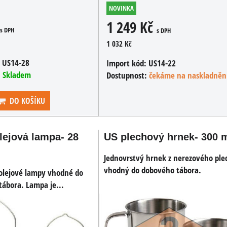
NOVINKA
1 249 Kč
s DPH
s DPH
1 032 Kč
:
US14-28
Import kód:
US14-22
:
Skladem
Dostupnost:
čekáme na naskladněn
DO KOŠÍKU
lejová lampa- 28
US plechový hrnek- 300 
Jednovrstvý hrnek z nerezového ple
vhodný do dobového tábora.
rolejové lampy vhodné do
ábora. Lampa je...