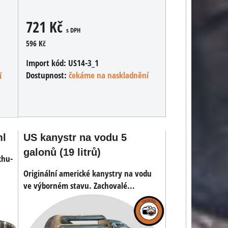
721 Kč
s DPH
596 Kč
Import kód:
US14-3_1
Dostupnost:
čekáme na naskladnění
í
ml
US kanystr na vodu 5
galonů (19 litrů)
chu-
Originální americké kanystry na vodu
ve výborném stavu. Zachovalé...