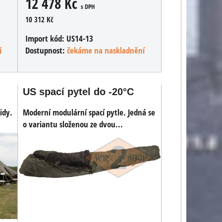
12 478 Kč
s DPH
10 312 Kč
Import kód:
US14-13
í
Dostupnost:
čekáme na naskladnění
US spací pytel do -20°C
idy.
Moderní modulární spací pytle. Jedná se
o variantu složenou ze dvou...