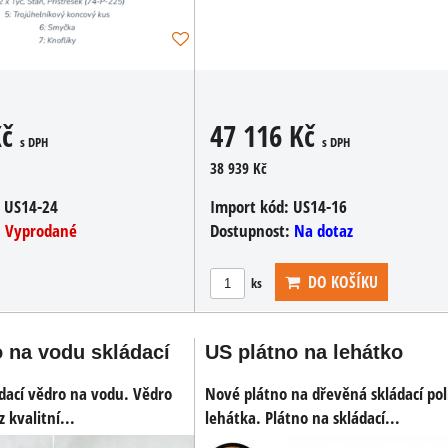
Kč
47 116 Kč
s DPH
s DPH
38 939 Kč
:
US14-24
Import kód:
US14-16
:
Vyprodané
Dostupnost:
Na dotaz
DO KOŠÍKU
ks
 na vodu skládací
US plátno na lehátko
ádací vědro na vodu. Vědro
Nové plátno na dřevěná skládací pol
 kvalitní...
lehátka. Plátno na skládací...