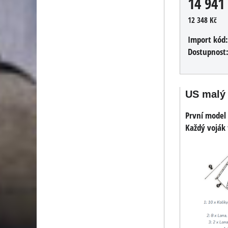
14 941
12 348 Kč
Import kód
Dostupnost
US malý 
První model 
Každý voják 