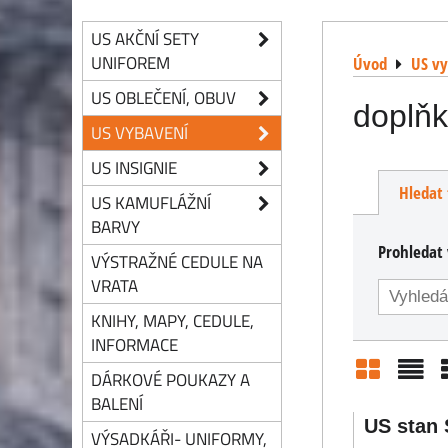
US AKČNÍ SETY
UNIFOREM
Úvod
US v
US OBLEČENÍ, OBUV
doplňk
US VYBAVENÍ
US INSIGNIE
Hledat 
US KAMUFLÁŽNÍ
BARVY
Prohledat 
VÝSTRAŽNÉ CEDULE NA
VRATA
KNIHY, MAPY, CEDULE,
INFORMACE
DÁRKOVÉ POUKAZY A
Mřížka
Sezn
BALENÍ
US stan 
VÝSADKÁŘI- UNIFORMY,