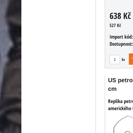
638 Kč
527 Kč
Import kód
Dostupnost
ks
US petro
cm
Replika pet
amerického t