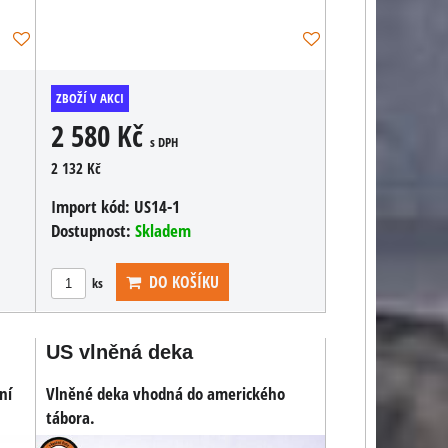
ZBOŽÍ V AKCI
2 580 Kč
s DPH
2 132 Kč
Import kód:
US14-1
Dostupnost:
Skladem
DO KOŠÍKU
ks
US vlněná deka
ní
Vlněné deka vhodná do amerického
tábora.