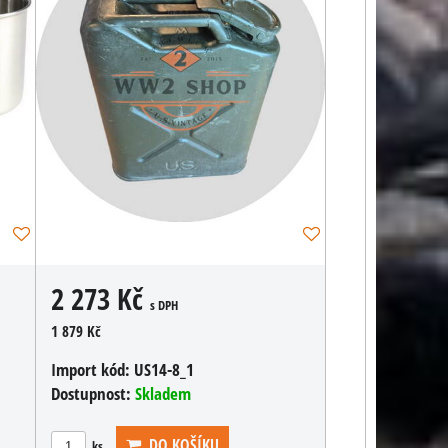
2 273 Kč
s DPH
1 879 Kč
Import kód:
US14-8_1
Dostupnost:
Skladem
DO KOŠÍKU
ks