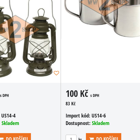
100 Kč
s DPH
s DPH
83 Kč
Import kód:
US14-6
:
US14-4
Dostupnost:
Skladem
:
Skladem
DO KOŠÍKU
DO KOŠÍKU
ks