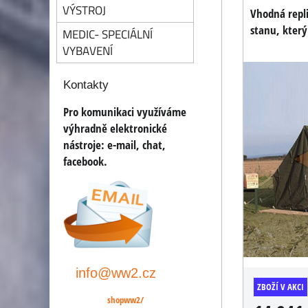
VÝSTROJ
Vhodná repl
stanu, který
MEDIC- SPECIÁLNÍ
VYBAVENÍ
Kontakty
Pro komunikaci využíváme
výhradně elektronické
nástroje:
e-mail, chat,
facebook.
info@ww2.cz
ZBOŽÍ V AKCI
shopww2/