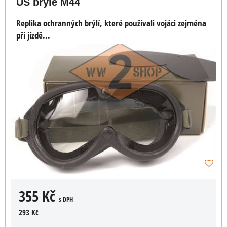
US brýle M44
Replika ochranných brýlí, které používali vojáci zejména
při jízdě...
355 Kč
s DPH
293 Kč