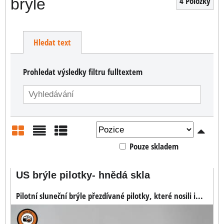
brýle
4
Položky
Hledat text
Prohledat výsledky filtru fulltextem
Pouze skladem
Mřížka
Seznam
Tabulka
US brýle pilotky- hnědá skla
Pilotní sluneční brýle přezdívané pilotky, které nosili i...