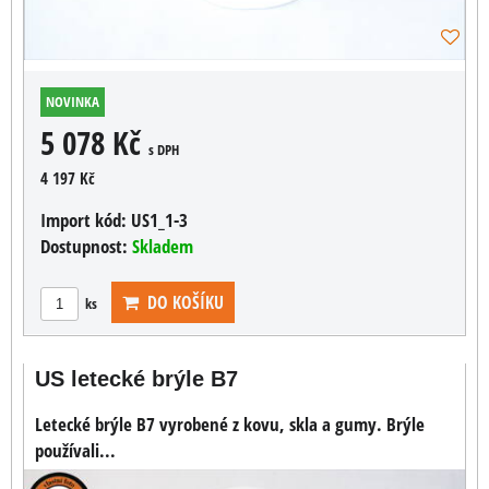
NOVINKA
5 078 Kč
s DPH
4 197 Kč
Import kód:
US1_1-3
Dostupnost:
Skladem
DO KOŠÍKU
ks
US letecké brýle B7
Letecké brýle B7 vyrobené z kovu, skla a gumy. Brýle
používali...