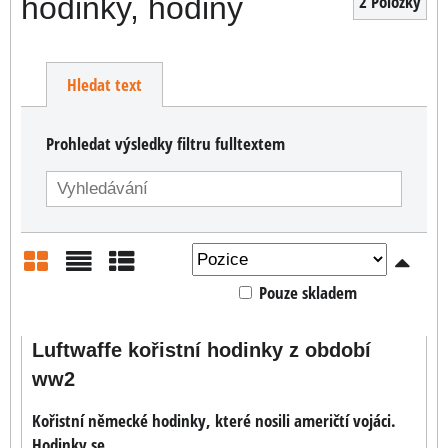
hodinky, hodiny
2
Položky
Hledat text
Prohledat výsledky filtru fulltextem
Pouze skladem
Mřížka
Seznam
Tabulka
Luftwaffe kořistní hodinky z období
ww2
Kořistní německé hodinky, které nosili američtí vojáci.
Hodinky se...