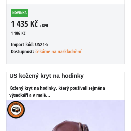
NOVINKA
1 435 Kč
s DPH
1 186 Kč
Import kód:
US21-5
Dostupnost:
čekáme na naskladnění
US kožený kryt na hodinky
Kožený kryt na hodinky, který používali zejména
výsadkáři a v malé...