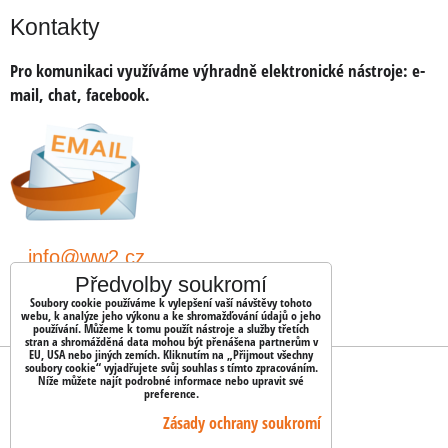
Kontakty
Pro komunikaci využíváme výhradně elektronické nástroje:
e-
mail, chat, facebook.
info@ww2.cz
Předvolby soukromí
shopww2/
Soubory cookie používáme k vylepšení vaší návštěvy tohoto
webu, k analýze jeho výkonu a ke shromažďování údajů o jeho
používání. Můžeme k tomu použít nástroje a služby třetích
stran a shromážděná data mohou být přenášena partnerům v
EU, USA nebo jiných zemích. Kliknutím na „Přijmout všechny
soubory cookie“ vyjadřujete svůj souhlas s tímto zpracováním.
OBJEDNÁVKY
Níže můžete najít podrobné informace nebo upravit své
preference.
Stav objednávky
Zásady ochrany soukromí