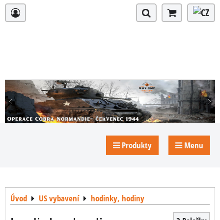
Produkty
Menu
Úvod
US vybavení
hodinky, hodiny