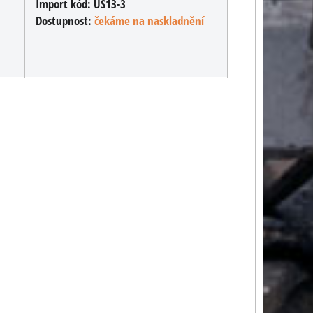
Import kód:
US13-3
Dostupnost:
čekáme na naskladnění