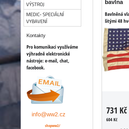
bavlna
VÝSTROJ
MEDIC- SPECIÁLNÍ
Bavlněná vl
VYBAVENÍ
šitými 48 h
Kontakty
Pro komunikaci využíváme
výhradně elektronické
nástroje:
e-mail, chat,
facebook.
731 Kč
info@ww2.cz
604 Kč
shopww2/