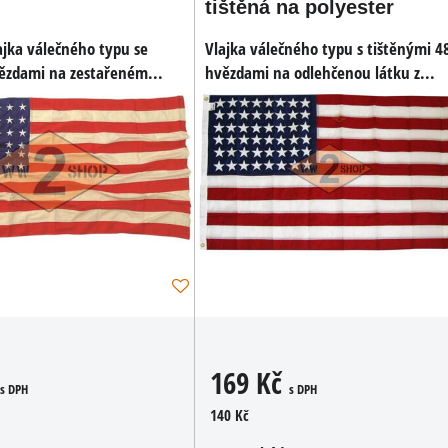
tištěná na polyester
ajka válečného typu se
Vlajka válečného typu s tištěnými 4
vězdami na zestařeném...
hvězdami na odlehčenou látku z...
169 Kč
s DPH
s DPH
140 Kč