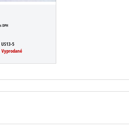
s DPH
:
US13-5
:
Vyprodané