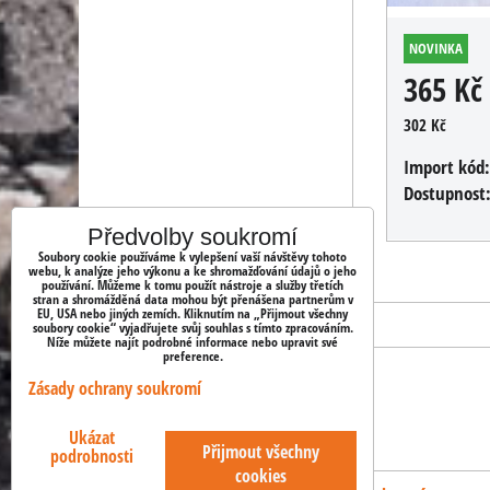
NOVINKA
365 Kč
302 Kč
Import kód
Dostupnost
Předvolby soukromí
Soubory cookie používáme k vylepšení vaší návštěvy tohoto
webu, k analýze jeho výkonu a ke shromažďování údajů o jeho
používání. Můžeme k tomu použít nástroje a služby třetích
stran a shromážděná data mohou být přenášena partnerům v
EU, USA nebo jiných zemích. Kliknutím na „Přijmout všechny
soubory cookie“ vyjadřujete svůj souhlas s tímto zpracováním.
Níže můžete najít podrobné informace nebo upravit své
preference.
Zásady ochrany soukromí
OBJEDNÁVKY
Ukázat
Stav objednávky
Přijmout všechny
podrobnosti
cookies