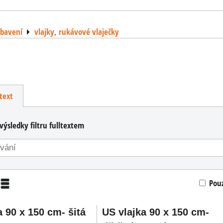
ybavení
vlajky, rukávové vlaječky
text
výsledky filtru fulltextem
Pou
am
Tabulka
a 90 x 150 cm- šitá
US vlajka 90 x 150 cm-