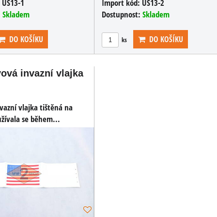
:
US13-1
Import kód:
US13-2
:
Skladem
Dostupnost:
Skladem
DO KOŠÍKU
DO KOŠÍKU
ks
ová invazní vlajka
azní vlajka tištěná na
žívala se během...