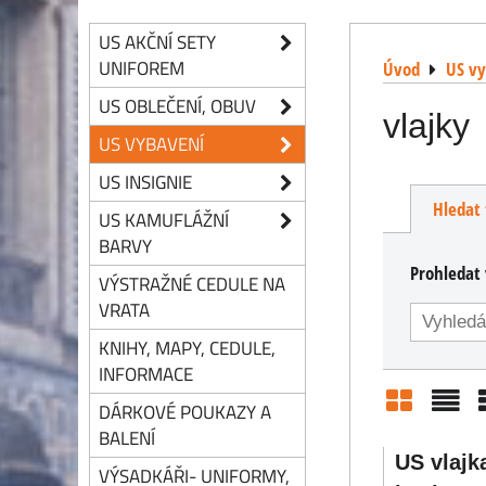
US AKČNÍ SETY
UNIFOREM
Úvod
US v
US OBLEČENÍ, OBUV
vlajky
US VYBAVENÍ
US INSIGNIE
Hledat 
US KAMUFLÁŽNÍ
BARVY
Prohledat 
VÝSTRAŽNÉ CEDULE NA
VRATA
KNIHY, MAPY, CEDULE,
INFORMACE
DÁRKOVÉ POUKAZY A
Mřížka
Sezn
BALENÍ
US vlajk
VÝSADKÁŘI- UNIFORMY,