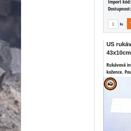
Import kód
Dostupnost
ks
US rukáv
43x10cm
Rukávová inv
kožence. Pou