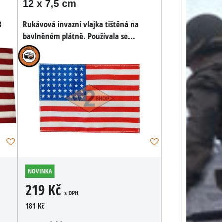
12 x 7,5 cm
8
Rukávová invazní vlajka tištěná na
bavlněném plátně. Používala se...
NOVINKA
219 Kč
s DPH
181 Kč