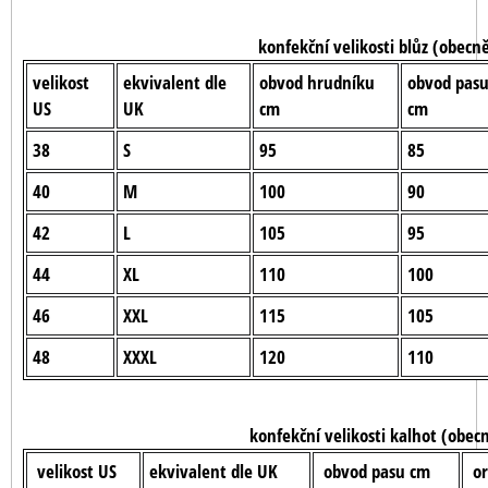
konfekční velikosti blůz (obecn
velikost
ekvivalent dle
obvod hrudníku
obvod pas
US
UK
cm
cm
38
S
95
85
40
M
100
90
42
L
105
95
44
XL
110
100
46
XXL
115
105
48
XXXL
120
110
konfekční velikosti kalhot (obec
velikost US
ekvivalent dle UK
obvod pasu cm
or