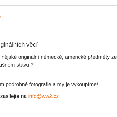
p
ginálních věcí
te nějaké originální německé, americké předměty ze
lušném stavu ?
m podrobné fotografie a my je vykoupíme!
 zasílejte na
info@ww2.cz