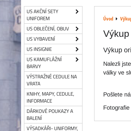
US AKČNÍ SETY
UNIFOREM
Úvod
Výku
US OBLEČENÍ, OBUV
Výkup
US VYBAVENÍ
US INSIGNIE
Výkup ori
US KAMUFLÁŽNÍ
Nalezli js
BARVY
války ve s
VÝSTRAŽNÉ CEDULE NA
VRATA
KNIHY, MAPY, CEDULE,
Pošlete ná
INFORMACE
Fotografie
DÁRKOVÉ POUKAZY A
BALENÍ
VÝSADKÁŘI- UNIFORMY,