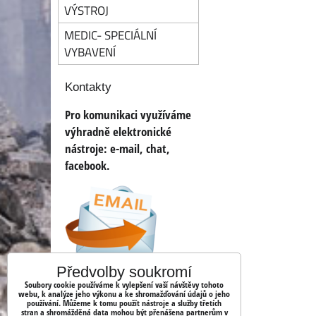
VÝSTROJ
MEDIC- SPECIÁLNÍ
VYBAVENÍ
Kontakty
Pro komunikaci využíváme
výhradně elektronické
nástroje:
e-mail, chat,
facebook.
Předvolby soukromí
info@ww2.cz
Soubory cookie používáme k vylepšení vaší návštěvy tohoto
webu, k analýze jeho výkonu a ke shromažďování údajů o jeho
používání. Můžeme k tomu použít nástroje a služby třetích
shopww2/
stran a shromážděná data mohou být přenášena partnerům v