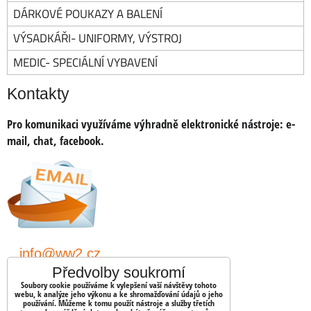
DÁRKOVÉ POUKAZY A BALENÍ
VÝSADKÁŘI- UNIFORMY, VÝSTROJ
MEDIC- SPECIÁLNÍ VYBAVENÍ
Kontakty
Pro komunikaci využíváme výhradně elektronické nástroje:
e-
mail, chat, facebook.
info@ww2.cz
Předvolby soukromí
shopww2/
Soubory cookie používáme k vylepšení vaší návštěvy tohoto
webu, k analýze jeho výkonu a ke shromažďování údajů o jeho
používání. Můžeme k tomu použít nástroje a služby třetích