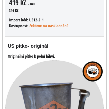
419 Kč
s DPH
346 Kč
Import kód:
US12-2_1
Dostupnost:
čekáme na naskladnění
US pítko- originál
Originální pítko k polní láhvi.