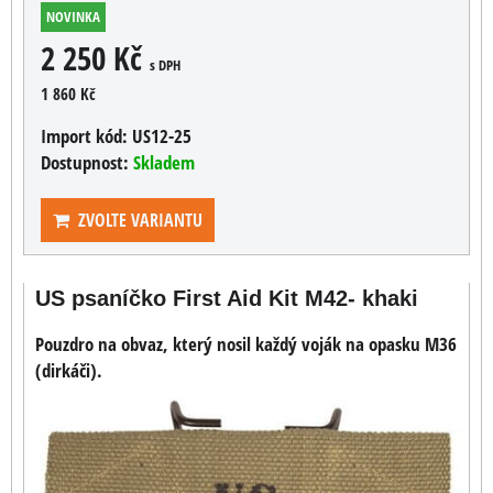
NOVINKA
2 250 Kč
s DPH
1 860 Kč
Import kód:
US12-25
Dostupnost:
Skladem
ZVOLTE VARIANTU
US psaníčko First Aid Kit M42- khaki
Pouzdro na obvaz, který nosil každý voják na opasku M36
(dirkáči).