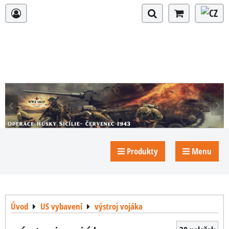
Produkty
Menu
Úvod
US vybavení
výstroj vojáka