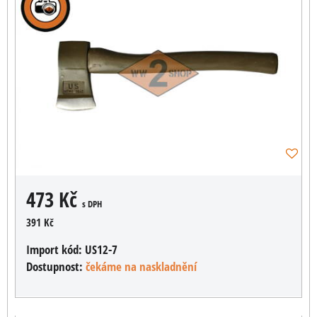
473 Kč
s DPH
391 Kč
Import kód:
US12-7
Dostupnost:
čekáme na naskladnění