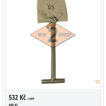
532 Kč
s DPH
440 Kč