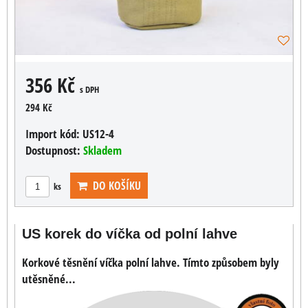
356 Kč
s DPH
294 Kč
Import kód:
US12-4
Dostupnost:
Skladem
DO KOŠÍKU
ks
US korek do víčka od polní lahve
Korkové těsnění víčka polní lahve. Tímto způsobem byly
utěsněné...