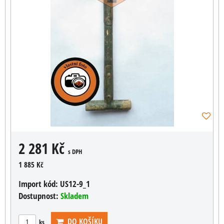
2 281 Kč
s DPH
1 885 Kč
Import kód:
US12-9_1
Dostupnost:
Skladem
DO KOŠÍKU
ks