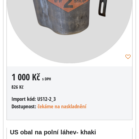
1 000 Kč
s DPH
826 Kč
Import kód:
US12-2_3
Dostupnost:
čekáme na naskladnění
US obal na polní láhev- khaki