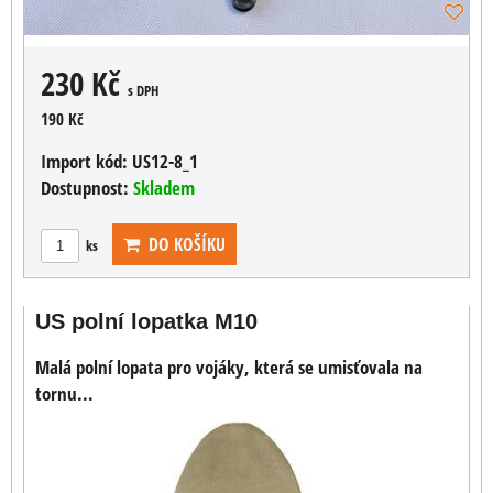
230 Kč
s DPH
190 Kč
Import kód:
US12-8_1
Dostupnost:
Skladem
DO KOŠÍKU
ks
US polní lopatka M10
Malá polní lopata pro vojáky, která se umisťovala na
tornu...