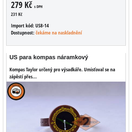
279 Kč
s DPH
231 Kč
Import kód:
US8-14
Dostupnost:
čekáme na naskladnění
US para kompas náramkový
Kompas Taylor určený pro výsadkáře. Umisťoval se na
zápěstí přes...