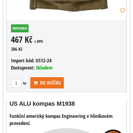
NOVINKA
467 Kč
s DPH
386 Kč
Import kód:
US12-24
Dostupnost:
Skladem
DO KOŠÍKU
ks
US ALU kompas M1938
Funkční americký kompas Engineering v hliníkovém
provedení.