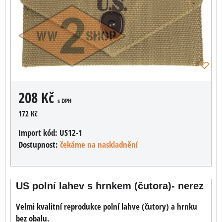
208 Kč
s DPH
172 Kč
Import kód:
US12-1
Dostupnost:
čekáme na naskladnění
US polní lahev s hrnkem (čutora)- nerez
Velmi kvalitní reprodukce polní lahve (čutory) a hrnku
bez obalu.