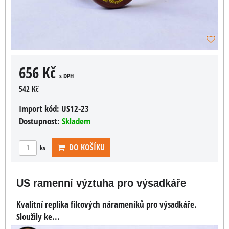
656 Kč
s DPH
542 Kč
Import kód:
US12-23
Dostupnost:
Skladem
DO KOŠÍKU
ks
US ramenní výztuha pro výsadkáře
Kvalitní replika filcových nárameníků pro výsadkáře.
Sloužily ke...