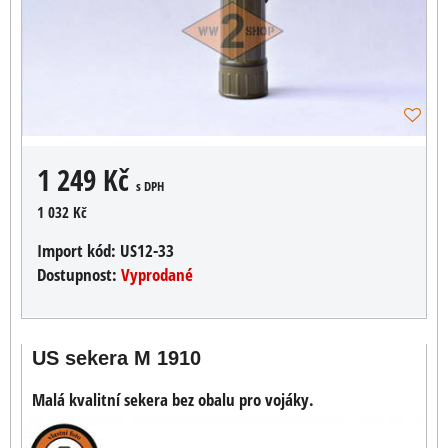
1 249 Kč
s DPH
1 032 Kč
Import kód:
US12-33
Dostupnost:
Vyprodané
US sekera M 1910
Malá kvalitní sekera bez obalu pro vojáky.