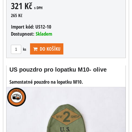
321 Kč
s DPH
265 Kč
Import kód:
US12-10
Dostupnost:
Skladem
DO KOŠÍKU
ks
US pouzdro pro lopatku M10- olive
Samostatné pouzdro na lopatku M10.