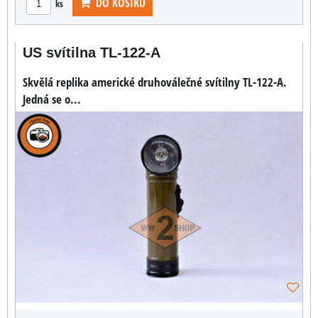
DO KOŠÍKU
ks
US svítilna TL-122-A
Skvělá replika americké druhoválečné svítilny TL-122-A.
Jedná se o...