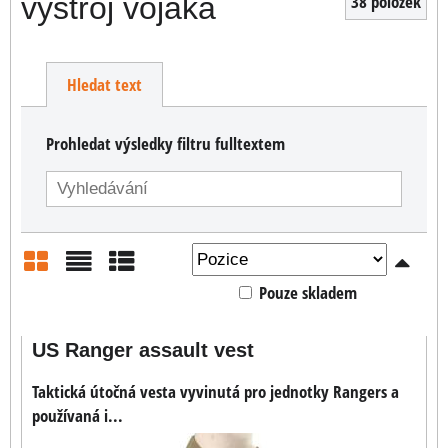
výstroj vojáka
38
položek
Hledat text
Prohledat výsledky filtru fulltextem
Pouze skladem
Mřížka
Seznam
Tabulka
US Ranger assault vest
Taktická útočná vesta vyvinutá pro jednotky Rangers a
používaná i...