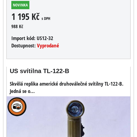
NOVINKA
1 195 Kč
s DPH
988 Kč
Import kód:
US12-32
Dostupnost:
Vyprodané
US svítilna TL-122-B
Skvělá replika americké druhoválečné svítilny TL-122-B.
Jedná se o...