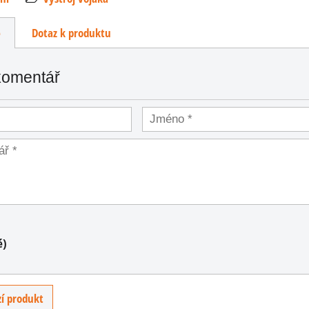
e
Dotaz k produktu
komentář
as
é)
ompas
í produkt
kovém