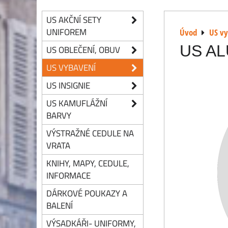
US AKČNÍ SETY
UNIFOREM
Úvod
US v
US AL
US OBLEČENÍ, OBUV
US VYBAVENÍ
US INSIGNIE
US KAMUFLÁŽNÍ
BARVY
VÝSTRAŽNÉ CEDULE NA
VRATA
KNIHY, MAPY, CEDULE,
INFORMACE
DÁRKOVÉ POUKAZY A
BALENÍ
VÝSADKÁŘI- UNIFORMY,