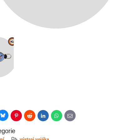
Bluesky
r
Pinterest
Reddit
LinkedIn
WhatsApp
E-
mail
egorie
ní
výstroj vojáka