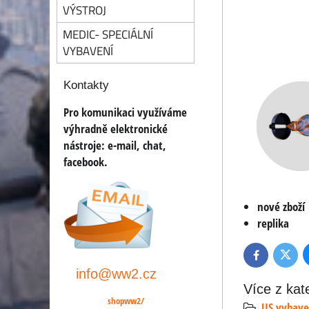
VÝSTROJ
MEDIC- SPECIÁLNÍ
VYBAVENÍ
Kontakty
Pro komunikaci využíváme
výhradně elektronické
nástroje:
e-mail, chat,
facebook.
nové zboží
replika
Twitte
Facebook
info@ww2.cz
Více z kat
shopww2/
US vybave