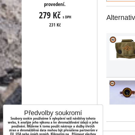
í.
provedení.
provedení.
279 Kč
279 Kč
Alternati
s DPH
s DPH
s DPH
231 Kč
231 Kč
Předvolby soukromí
Soubory cookie používáme k vylepšení vaší návštěvy tohoto
webu, k analýze jeho výkonu a ke shromažďování údajů o jeho
používání. Můžeme k tomu použít nástroje a služby třetích
stran a shromážděná data mohou být přenášena partnerům v
EU, USA nebo jiných zemích. Kliknutím na „Přijmout všechny