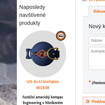
Naposledy
Diskus
navštívené
produkty
Nový 
*
mpas
US ALU kompas
US ALU komp
(Povinn
M1938
M1938
ý kompas
Funkční americký kompas
Funkční americký k
Předchoz
liníkovém
Engineering v hliníkovém
Engineering v hliní