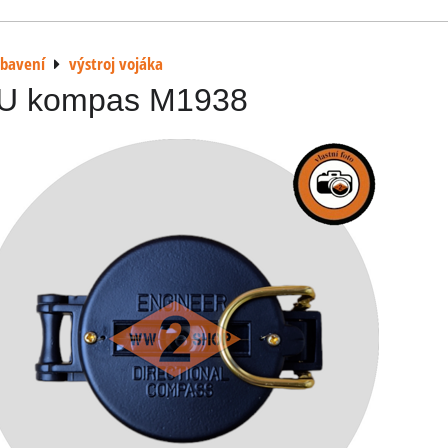
ybavení
výstroj vojáka
U kompas M1938