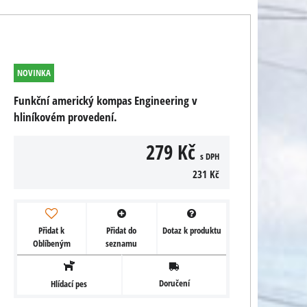
NOVINKA
Funkční americký kompas Engineering v
hliníkovém provedení.
279 Kč
s DPH
231 Kč
Přidat k
Přidat do
Dotaz k produktu
Oblíbeným
seznamu
Doručení
Hlídací pes