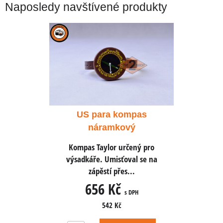
Naposledy navštívené produkty
mpas
US para kompas
US 
vý
náramkový
n
ený pro
Kompas Taylor určený pro
Kompas
al se na
výsadkáře. Umisťoval se na
výsadká
..
zápěstí přes...
z
656 Kč
6
 DPH
s DPH
542 Kč