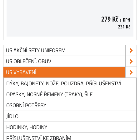
279 Kč
s DPH
231 Kč
US AKČNÍ SETY UNIFOREM
US OBLEČENÍ, OBUV
US VYBAVENÍ
DÝKY, BAJONETY, NOŽE, POUZDRA, PŘÍSLUŠENSTVÍ
OPASKY, NOSNÉ ŘEMENY (TRAKY), ŠLE
OSOBNÍ POTŘEBY
JÍDLO
HODINKY, HODINY
PŘÍSLUŠENSTVÍ KE ZBRANÍM