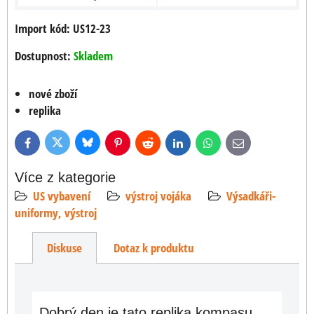
Import kód: US12-23
Dostupnost:
Skladem
nové zboží
replika
Bluesky
Twitter
Facebook
Pinterest
Reddit
LinkedIn
WhatsApp
E-
mail
Více z kategorie
US vybavení
výstroj vojáka
Výsadkáři-
uniformy, výstroj
Diskuse
Dotaz k produktu
Dobrý den je tato replika kompasu