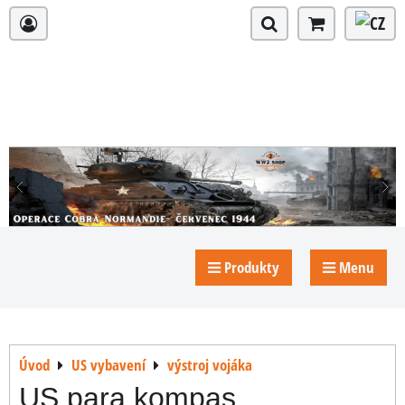
Produkty
Menu
Úvod
US vybavení
výstroj vojáka
US para kompas