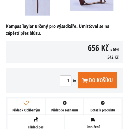
Kompas Taylor určený pro výsadkáře. Umisťoval se na
zápěstí přes blůzu.
656 Kč
s DPH
542 Kč
DO KOŠÍKU
ks
Přidat k Oblíbeným
Přidat do seznamu
Dotaz k produktu
Doručení
Hlídací pes