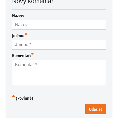
Nový komentář
Název:
*
Jméno:
*
Komentář:
*
(Povinné)
Odeslat