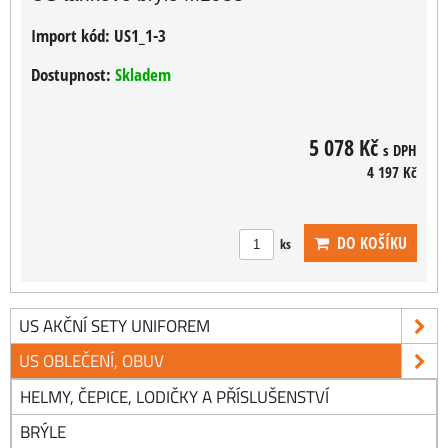
Import kód:
US1_1-3
Dostupnost:
Skladem
5 078 Kč
s DPH
4 197 Kč
DO KOŠÍKU
ks
US AKČNÍ SETY UNIFOREM
US OBLEČENÍ, OBUV
HELMY, ČEPICE, LODIČKY A PŘÍSLUŠENSTVÍ
BRÝLE