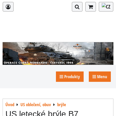
Produkty
Menu
Úvod
US oblečení, obuv
brýle
US letecké brýle B7