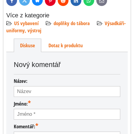
Bluesky
Twitter
Facebook
Pinterest
Reddit
LinkedIn
WhatsApp
E-
mail
Více z kategorie
US vybavení
doplňky do tábora
Výsadkáři-
uniformy, výstroj
Diskuse
Dotaz k produktu
Nový komentář
Název:
*
Jméno:
*
Komentář: