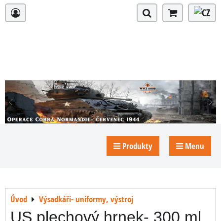
Produkty
Menu
Úvod
Výsadkáři- uniformy, výstroj
US plechový hrnek- 300 ml