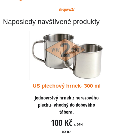
shopww2/
Naposledy navštívené produkty
k- 300 ml
US plechový hrnek- 300 ml
US plech
nerezového
Jednovrstvý hrnek z nerezového
Jednovrst
 dobového
plechu- vhodný do dobového
plechu- 
tábora.
100 Kč
1
 DPH
s DPH
83 Kč