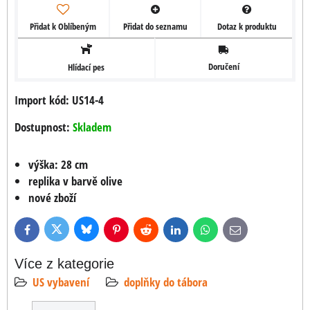
Přidat k Oblíbeným
Přidat do seznamu
Dotaz k produktu
Doručení
Hlídací pes
Import kód: US14-4
Dostupnost:
Skladem
výška: 28 cm
replika v barvě olive
nové zboží
Bluesky
Twitter
Facebook
Pinterest
Reddit
LinkedIn
WhatsApp
E-
mail
Více z kategorie
US vybavení
doplňky do tábora