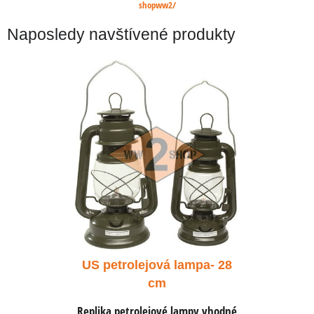
shopww2/
Naposledy navštívené produkty
ampa- 28
US petrolejová lampa- 28
US petr
cm
ampy vhodné
Replika petrolejové lampy vhodné
Replika pe