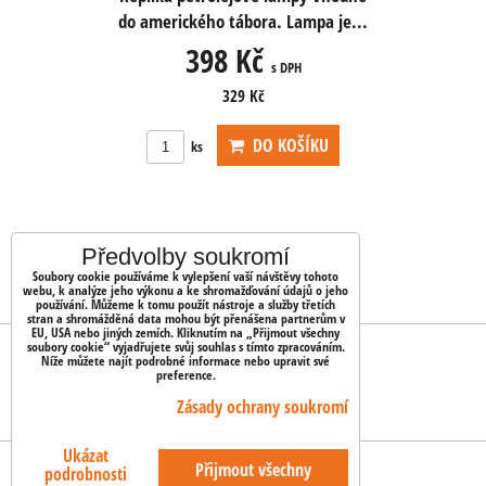
 Lampa je...
do amerického tábora. Lampa je...
do americké
398 Kč
3
 DPH
s DPH
329 Kč
OŠÍKU
DO KOŠÍKU
ks
ks
Předvolby soukromí
Soubory cookie používáme k vylepšení vaší návštěvy tohoto
webu, k analýze jeho výkonu a ke shromažďování údajů o jeho
používání. Můžeme k tomu použít nástroje a služby třetích
stran a shromážděná data mohou být přenášena partnerům v
EU, USA nebo jiných zemích. Kliknutím na „Přijmout všechny
soubory cookie“ vyjadřujete svůj souhlas s tímto zpracováním.
OBJEDNÁVKY
Níže můžete najít podrobné informace nebo upravit své
preference.
Stav objednávky
Zásady ochrany soukromí
Ukázat
Předvolby soukromí
Zásady ochrany soukromí
Přijmout všechny
podrobnosti