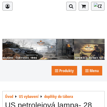
Produkty
Menu
Úvod
US vybavení
doplňky do tábora
US petrolejová lampa- 28