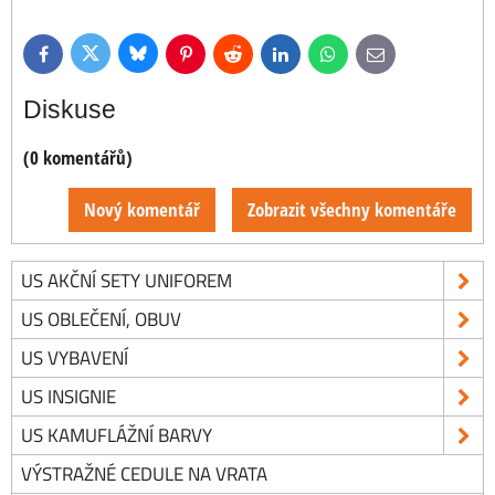
Bluesky
Twitter
Facebook
Pinterest
Reddit
LinkedIn
WhatsApp
E-
mail
Diskuse
(0 komentářů)
Nový komentář
Zobrazit všechny komentáře
US AKČNÍ SETY UNIFOREM
US OBLEČENÍ, OBUV
US VYBAVENÍ
US INSIGNIE
US KAMUFLÁŽNÍ BARVY
VÝSTRAŽNÉ CEDULE NA VRATA