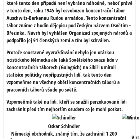
které tento den připadá není vybráno náhodně, neboť právě
v tento den, roku 1945 byl osvobozen koncentrační tábor
Auschwitz-Berkenau Rudou armádou. Tento koncentrační
tábor známe z hodin dějepisu pod českým názvem Osvětim -
Březinka. Návrh byl vyhlášen Organizací spojených národů a
podpořilo jej 91 členských zemí a tím byl schválen.
Protože soustavné vyvražďování nebylo jen otázkou
ncistického Německa ale také Sovětského svazu kde v
koncentračních táborech (Gulagách) na Sibiři umírali
statisíce politicky nepřípustných lidí, tak tento den
vzpomeňme na všechny oběti koncentračních táborů a
pracovních táborů všude po světě.
Vzpomeňmě také na lidi, kteří se snažili perzekuované lidi
zachránit před tím nejhorším osudem co je mohl potkat.
Oskar Schindler
Německý obchodník, známý tím, že zachránil 1 200
V r