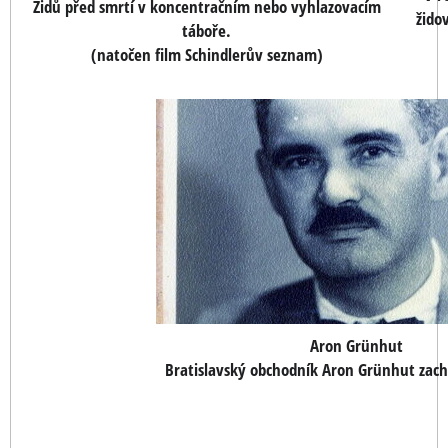
Židů před smrtí v koncentračním nebo vyhlazovacím
žido
táboře.
(natočen film Schindlerův seznam)
Aron Grünhut
Bratislavský obchodník Aron Grünhut zach