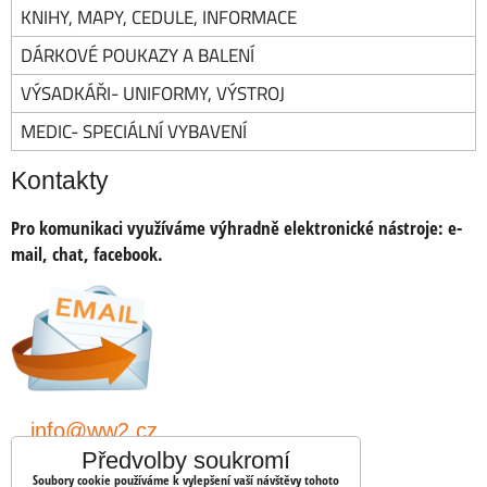
KNIHY, MAPY, CEDULE, INFORMACE
DÁRKOVÉ POUKAZY A BALENÍ
VÝSADKÁŘI- UNIFORMY, VÝSTROJ
MEDIC- SPECIÁLNÍ VYBAVENÍ
Kontakty
Pro komunikaci využíváme výhradně elektronické nástroje:
e-
mail, chat, facebook.
info@ww2.cz
Předvolby soukromí
shopww2/
Soubory cookie používáme k vylepšení vaší návštěvy tohoto