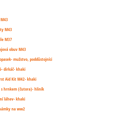
et
a M43
 M43
oty M43
et
ile M37
rmy a
..
ojová obuv M43
DPH
opasek- mužstvo, poddůstojníci
- dirkáč- khaki
 330
rst Aid Kit M42- khaki
 s hrnkem (čutora)- hliník
U
ní láhev- khaki
známky na ww2