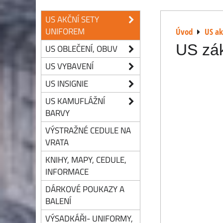
US AKČNÍ SETY
UNIFOREM
Úvod
US ak
US zák
US OBLEČENÍ, OBUV
US VYBAVENÍ
US INSIGNIE
US KAMUFLÁŽNÍ
BARVY
VÝSTRAŽNÉ CEDULE NA
VRATA
KNIHY, MAPY, CEDULE,
INFORMACE
DÁRKOVÉ POUKAZY A
BALENÍ
VÝSADKÁŘI- UNIFORMY,