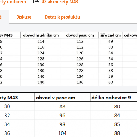
sety uniforem
US akční sety M43
ti
Diskuse
Dotaz k produktu