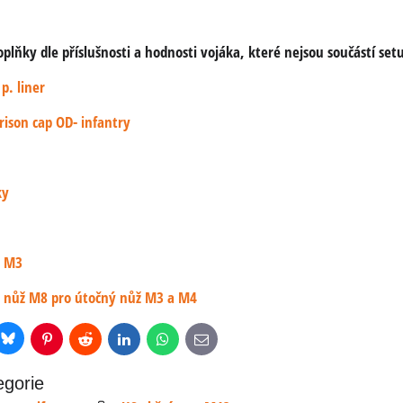
lňky dle příslušnosti a hodnosti vojáka, které nejsou součástí set
p. liner
rison cap OD- infantry
ky
ž M3
a nůž M8 pro útočný nůž M3 a M4
Bluesky
r
Pinterest
Reddit
LinkedIn
WhatsApp
E-
mail
egorie