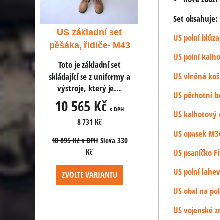
Set obsahuje:
í set
US základní set
US základní s
US polní blůz
če- M43
pěšáka, řidiče- M43
pěšáka, řidiče-
US polní kalh
ní set
Toto je základní set
Toto je základní s
US vlněná koš
niformy a
skládající se z uniformy a
skládající se z unifo
 je...
výstroje, který je...
výstroje, který je.
US pěchotní b
Kč
10 565 Kč
10 565 Kč
s DPH
s DPH
s 
US kalhotový 
8 731 Kč
8 731 Kč
US opasek M36
leva 330
10 895 Kč
s DPH
Sleva 330
10 895 Kč
s DPH
Sleva
Kč
Kč
US psaníčko Fi
US polní lahev
ANTU
ZVOLTE VARIANTU
ZVOLTE VARIANT
US obal na pol
US vojenské 