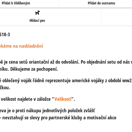
Přidat k Oblíbeným
Přidat do seznamu
Hlídací pes
S18-3
ekáme na naskladnění
ě je cena setů oriantační až do odvolání. Po objednání setu od nás
níku. Děkujeme za pochopení.
ě oblečený voják řádně reprezentuje americké vojáky z období ww2. 
ičkou.
í velikost najdete v záložce "
Velikosti
".
va je o proti nákupu jednotlivých položek zvlášť
i- nevztahují se slevy pro partnerské kluby a motivační akce