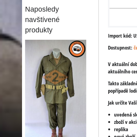
Naposledy
navštívené
produkty
Import kód: U
Dostupnost:
č
V aktuální dob
aktuálního ce
Takto základn
popřípadě lod
Jak určíte Vaš
uvedená sle
zboží v akc
replika
nové zboží