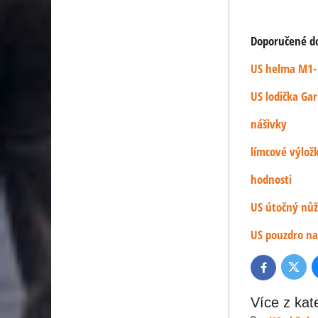
Doporučené dop
US helma M1- 
US lodička Gar
nášivky
límcové výlož
hodnosti
US útočný nů
US pouzdro n
Twitte
Facebook
Více z kat