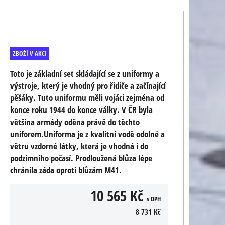
ZBOŽÍ V AKCI
Toto je základní set skládající se z uniformy a
výstroje, který je vhodný pro řidiče a začínající
pěšáky. Tuto uniformu měli vojáci zejména od
konce roku 1944 do konce války. V ČR byla
většina armády oděna právě do těchto
uniforem.Uniforma je z kvalitní vodě odolné a
větru vzdorné látky, která je vhodná i do
podzimního počasí. Prodloužená blůza lépe
chránila záda oproti blůzám M41.
10 565 Kč
s DPH
8 731 Kč