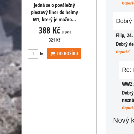
Odpově
álečný
Jedná se o poválečný
Jedná se o pováleč
do helmy
plastový liner do helmy
plastový liner do h
ožno...
M1, který je možno...
M1, který je možno
Dobrý 
388 Kč
388 Kč
s DPH
s DPH
s DPH
Filip
,
24.
321 Kč
321 Kč
Dobrý de
Odpověď
KOŠÍKU
DO KOŠÍKU
DO KOŠ
ks
ks
Re: 
WW2 
Dobrý
nezn
Odpově
Nový 