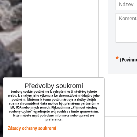
*
(Povinn
Předvolby soukromí
Soubory cookie používáme k vylepšení vaší návštěvy tohoto
webu, k analýze jeho výkonu a ke shromažďování údajů o jeho
používání. Můžeme k tomu použít nástroje a služby třetích
stran a shromážděná data mohou být přenášena partnerům v
EU, USA nebo jiných zemích. Kliknutím na „Přijmout všechny
soubory cookie“ vyjadřujete svůj souhlas s tímto zpracováním.
Níže můžete najít podrobné informace nebo upravit své
preference.
Zásady ochrany soukromí
OBJEDNÁVKY