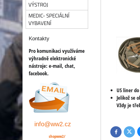
VÝSTROJ
MEDIC- SPECIÁLNÍ
VYBAVENÍ
Kontakty
Pro komunikaci využíváme
výhradně elektronické
nástroje:
e-mail, chat,
facebook.
US liner d
Jelikož se 
Vždy je tře
info@ww2.cz
Twitte
Facebook
shopww2/