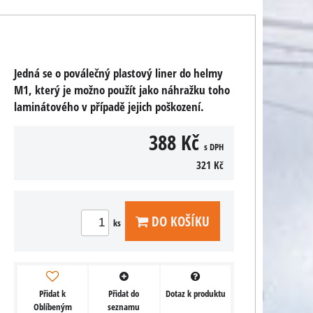
Jedná se o poválečný plastový liner do helmy
M1, který je možno použít jako náhražku toho
laminátového v případě jejich poškození.
388 Kč
s DPH
321 Kč
DO KOŠÍKU
ks
Přidat k
Přidat do
Dotaz k produktu
Oblíbeným
seznamu