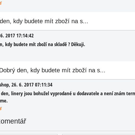
ď
ný
elmy
...
den, kdy budete mít zboží na s...
 6. 2017 17:14:42
n, kdy budete mít zboží na skladě ? Děkuji.
ÍKU
Dobrý den, kdy budete mít zboží na s...
shop
,
26. 6. 2017 07:11:34
 den, linery jsou bohužel vyprodané u dodavatele a není znám te
áme.
ď
komentář