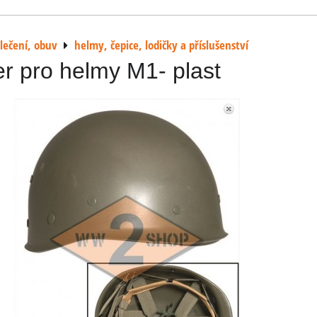
lečení, obuv
helmy, čepice, lodičky a příslušenství
er pro helmy M1- plast