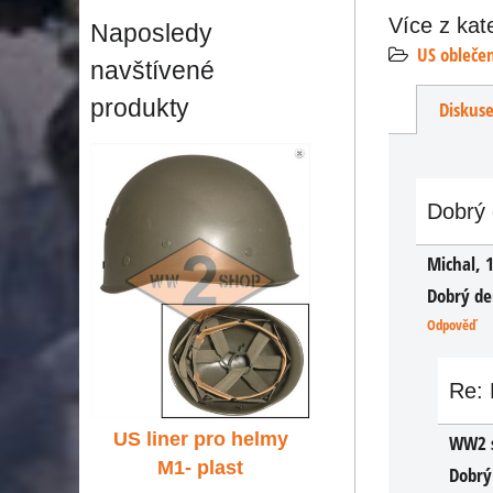
Více z kat
Naposledy
US obleče
navštívené
produkty
Diskus
Dobrý 
Michal
,
1
Dobrý de
Odpověď
Re: 
 helmy
US liner pro helmy
US liner pro he
WW2 
st
M1- plast
M1- plast
Dobrý