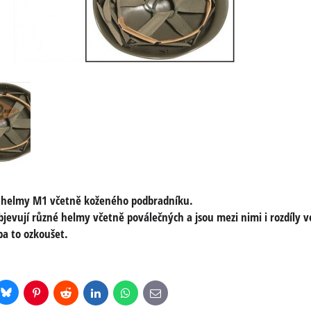
o helmy M1 včetně koženého podbradníku.
objevují různé helmy včetně poválečných a jsou mezi nimi i rozdíly 
ba to ozkoušet.
Bluesky
r
Pinterest
Reddit
LinkedIn
WhatsApp
E-
mail