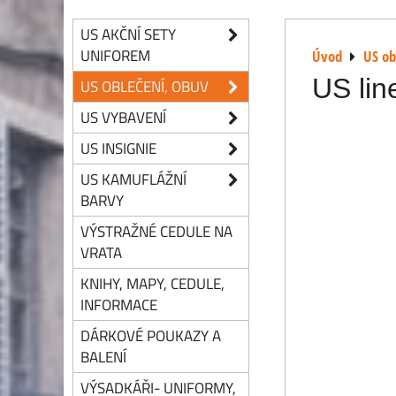
US AKČNÍ SETY
UNIFOREM
Úvod
US ob
US lin
US OBLEČENÍ, OBUV
US VYBAVENÍ
US INSIGNIE
US KAMUFLÁŽNÍ
BARVY
VÝSTRAŽNÉ CEDULE NA
VRATA
KNIHY, MAPY, CEDULE,
INFORMACE
DÁRKOVÉ POUKAZY A
BALENÍ
VÝSADKÁŘI- UNIFORMY,