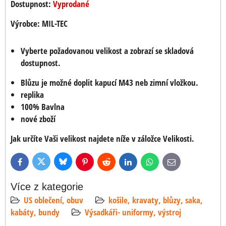
Dostupnost:
Vyprodané
Výrobce:
MIL-TEC
Vyberte požadovanou velikost a zobrazí se skladová
dostupnost.
Blůzu je možné doplit kapucí M43 neb zimní vložkou.
replika
100% Bavlna
nové zboží
Jak určíte Vaši velikost najdete níže v záložce Velikosti.
Bluesky
Twitter
Facebook
Pinterest
Reddit
LinkedIn
WhatsApp
E-
mail
Více z kategorie
US oblečení, obuv
košile, kravaty, blůzy, saka,
kabáty, bundy
Výsadkáři- uniformy, výstroj