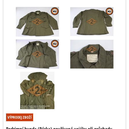
VÝPRODEJ ZBOŽÍ
Podzimní bunda (Párka) používaná vojáky při průchodu