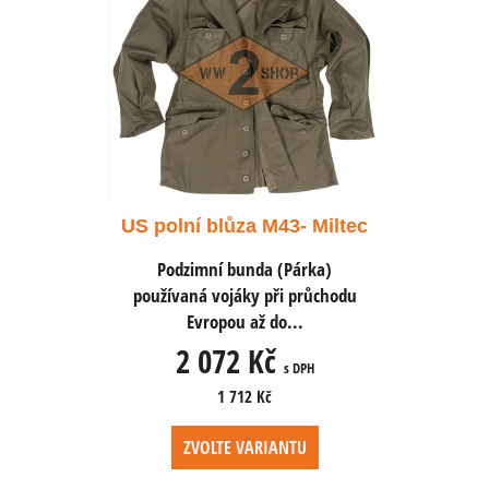
3- Miltec
US polní blůza M43- Miltec
US polní
(Párka)
Podzimní bunda (Párka)
Podzim
i průchodu
používaná vojáky při průchodu
používaná
...
Evropou až do...
Ev
2 072 Kč
2 
s DPH
s DPH
1 712 Kč
NTU
ZVOLTE VARIANTU
ZV