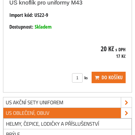
US knoflík pro uniformy M43
Import kód:
US22-9
Dostupnost:
Skladem
20 Kč
s DPH
17 Kč
DO KOŠÍKU
ks
US AKČNÍ SETY UNIFOREM
US OBLEČENÍ, OBUV
HELMY, ČEPICE, LODIČKY A PŘÍSLUŠENSTVÍ
BRÝLE