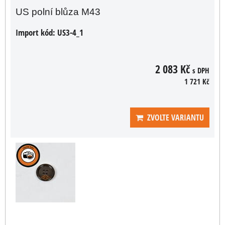
US polní blůza M43
Import kód:
US3-4_1
2 083 Kč
s DPH
1 721 Kč
ZVOLTE VARIANTU