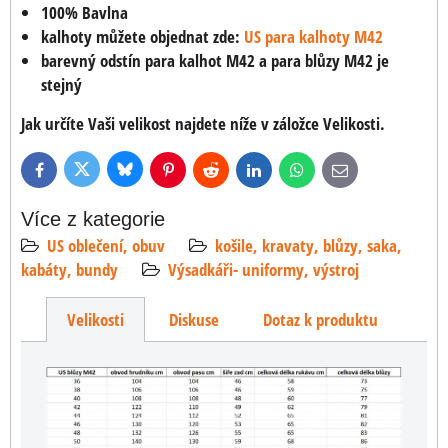
100% Bavlna
kalhoty můžete objednat zde:
US para kalhoty M42
barevný odstín para kalhot M42 a para blůzy M42 je
stejný
Jak určíte Vaši velikost najdete níže v záložce Velikosti.
Bluesky
Twitter
Facebook
Pinterest
Reddit
LinkedIn
WhatsApp
E-
mail
Více z kategorie
US oblečení, obuv
košile, kravaty, blůzy, saka,
kabáty, bundy
Výsadkáři- uniformy, výstroj
Velikosti
Diskuse
Dotaz k produktu