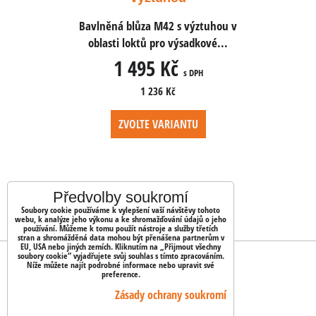
 výztuhou v
Bavlněná blůza M42 s výztuhou v
Bavlněná b
sadkové...
oblasti loktů pro výsadkové...
oblasti l
1 495 Kč
1 
s DPH
s DPH
1 236 Kč
NTU
ZVOLTE VARIANTU
ZV
Předvolby soukromí
Soubory cookie používáme k vylepšení vaší návštěvy tohoto
webu, k analýze jeho výkonu a ke shromažďování údajů o jeho
používání. Můžeme k tomu použít nástroje a služby třetích
stran a shromážděná data mohou být přenášena partnerům v
EU, USA nebo jiných zemích. Kliknutím na „Přijmout všechny
soubory cookie“ vyjadřujete svůj souhlas s tímto zpracováním.
OBJEDNÁVKY
Níže můžete najít podrobné informace nebo upravit své
preference.
Stav objednávky
Zásady ochrany soukromí