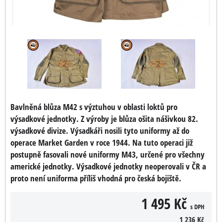
Bavlněná blůza M42 s výztuhou v oblasti loktů pro
výsadkové jednotky. Z výroby je blůza ošita nášivkou 82.
výsadkové divize. Výsadkáři nosili tyto uniformy až do
operace Market Garden v roce 1944. Na tuto operaci již
postupně fasovali nové uniformy M43, určené pro všechny
americké jednotky. Výsadkové jednotky neoperovali v ČR a
proto není uniforma příliš vhodná pro česká bojiště.
1 495 Kč
s DPH
1 236 Kč