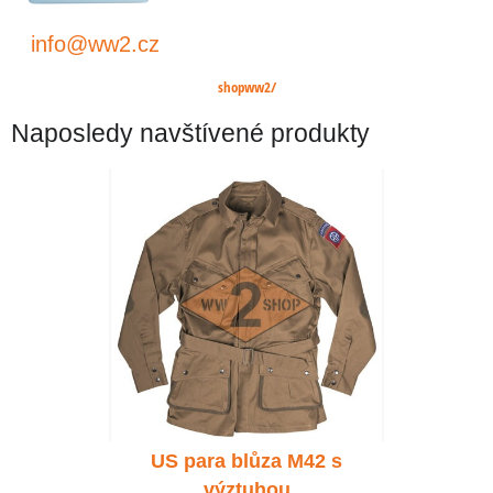
info@ww2.cz
shopww2/
Naposledy navštívené produkty
 M42 s
US para blůza M42 s
US pa
u
výztuhou