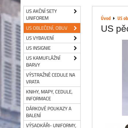
US AKČNÍ SETY
UNIFOREM
Úvod
US ob
US pěc
US OBLEČENÍ, OBUV
US VYBAVENÍ
US INSIGNIE
US KAMUFLÁŽNÍ
BARVY
VÝSTRAŽNÉ CEDULE NA
VRATA
KNIHY, MAPY, CEDULE,
INFORMACE
DÁRKOVÉ POUKAZY A
BALENÍ
VÝSADKÁŘI- UNIFORMY,