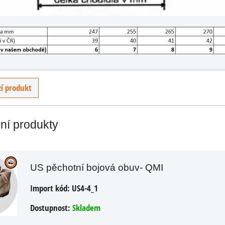
U
í produkt
vní produkty
US pěchotní bojová obuv- QMI
Import kód:
US4-4_1
Dostupnost:
Skladem