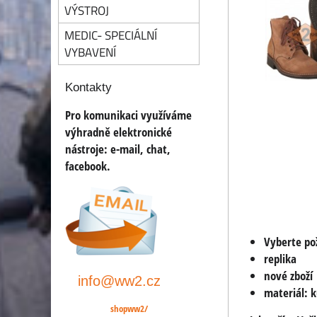
VÝSTROJ
MEDIC- SPECIÁLNÍ
VYBAVENÍ
Kontakty
Pro komunikaci využíváme
výhradně elektronické
nástroje:
e-mail, chat,
facebook.
Vyberte po
replika
nové zboží
info@ww2.cz
materiál: 
shopww2/