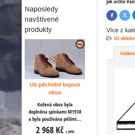
Jak určíte Vaši
Naposledy
Twitte
Facebook
navštívené
produkty
Více z kat
US obleče
Velikos
bojová
US pěchotní bojová
US pěchotní boj
obuv
obuv
 byla
Kožená obuv byla
Kožená obuv byl
mi M1938
doplněna spinkami M1938
doplněna spinkami 
pěšími...
a byla používána pěšími...
a byla používána pěší
č
2 968 Kč
2 968 Kč
s DPH
s DPH
s D