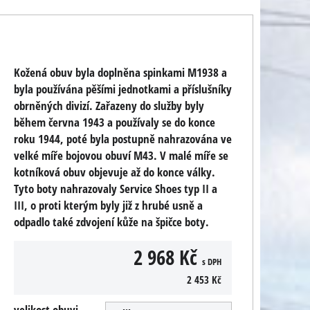
Kožená obuv byla doplněna spinkami M1938 a
byla používána pěšími jednotkami a příslušníky
obrněných divizí. Zařazeny do služby byly
během června 1943 a používaly se do konce
roku 1944, poté byla postupně nahrazována ve
velké míře bojovou obuví M43. V malé míře se
kotníková obuv objevuje až do konce války.
Tyto boty nahrazovaly Service Shoes typ II a
III, o proti kterým byly již z hrubé usně a
odpadlo také zdvojení kůže na špičce boty.
2 968 Kč
s DPH
2 453 Kč
velikost obuvi