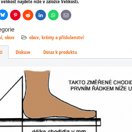
 velikost najdete níže v záložce Velikosti.
Bluesky
r
Pinterest
Reddit
LinkedIn
WhatsApp
E-
mail
egorie
ní, obuv
obuv, krémy a příslušenství
ti
Diskuse
Dotaz k produktu
ová
a
M1938
mi...
PH