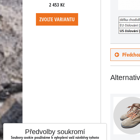
2 453 Kč
2 453 Kč
ANTU
ZVOLTE VARIANTU
ZVOLTE VARIANT
Předchoz
Alternati
Předvolby soukromí
Soubory cookie používáme k vylepšení vaší návštěvy tohoto