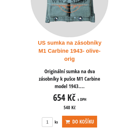
sobníky
US sumka na zásobníky
US sum
- olive-
M1 Carbine 1943- olive-
M1 Carb
orig
 na dva
Originální sumka na dva
Origin
1 Carbine
zásobníky k pušce M1 Carbine
zásobník
..
model 1943....
m
654 Kč
6
 DPH
s DPH
540 Kč
OŠÍKU
DO KOŠÍKU
ks
ks