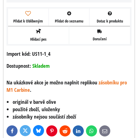
Přidat k Oblíbeným
Přidat do seznamu
Dotaz k produktu
Doručení
Hlídací pes
Import kód: US11-1_4
Dostupnost:
Skladem
Na ukázkové akce je možno naplnit replikou
zásobníku pro
M1 Carbine
.
originál v barvě olive
použité zboží, uloženky
zásobníky nejsou součástí zboží
Bluesky
Twitter
Facebook
Pinterest
Reddit
LinkedIn
WhatsApp
E-
mail