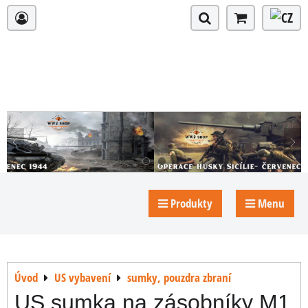
Produkty
Menu
Úvod
US vybavení
sumky, pouzdra zbraní
US sumka na zásobníky M1