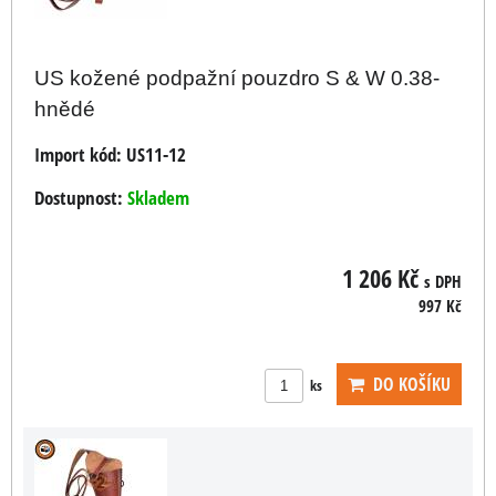
US kožené podpažní pouzdro S & W 0.38-
hnědé
Import kód:
US11-12
Dostupnost:
Skladem
1 206 Kč
s DPH
997 Kč
DO KOŠÍKU
ks