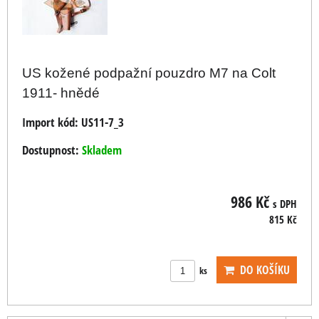
US kožené podpažní pouzdro M7 na Colt
1911- hnědé
Import kód:
US11-7_3
Dostupnost:
Skladem
986 Kč
s DPH
815 Kč
DO KOŠÍKU
ks