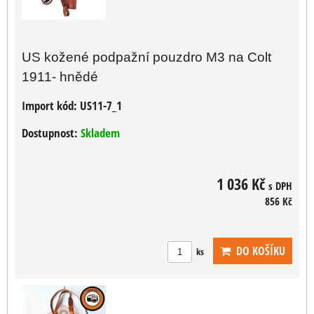
US kožené podpažní pouzdro M3 na Colt
1911- hnědé
Import kód:
US11-7_1
Dostupnost:
Skladem
1 036 Kč
s DPH
856 Kč
DO KOŠÍKU
ks