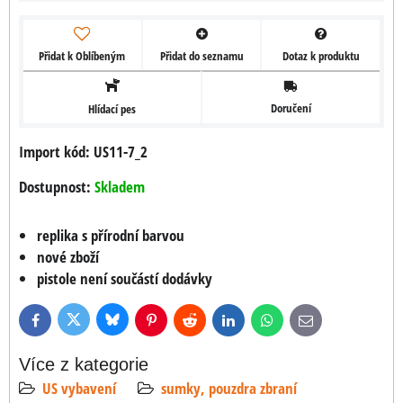
Přidat k Oblíbeným
Přidat do seznamu
Dotaz k produktu
Doručení
Hlídací pes
Import kód: US11-7_2
Dostupnost:
Skladem
replika s přírodní barvou
nové zboží
pistole není součástí dodávky
Bluesky
Twitter
Facebook
Pinterest
Reddit
LinkedIn
WhatsApp
E-
mail
Více z kategorie
US vybavení
sumky, pouzdra zbraní