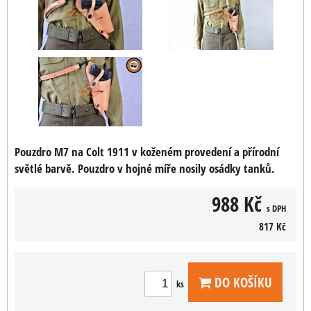
Pouzdro M7 na Colt 1911 v koženém provedení a přírodní
světlé barvě. Pouzdro v hojné míře nosily osádky tanků.
988 Kč
s DPH
817 Kč
DO KOŠÍKU
ks