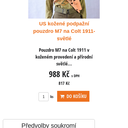
dpažní
US kožené podpažní
US ko
olt 1911-
pouzdro M7 na Colt 1911-
pouzdro 
světlé
t 1911 v
Pouzdro M7 na Colt 1911 v
Pouzdro
 přírodní
koženém provedení a přírodní
koženém 
světlé...
988 Kč
9
 DPH
s DPH
817 Kč
OŠÍKU
DO KOŠÍKU
ks
ks
Předvolby soukromí