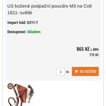
US kožené podpažní pouzdro M3 na Colt
1911- světlé
Import kód:
US11-7
Dostupnost:
Skladem
865 Kč
s DPH
715 Kč
DO KOŠÍKU
ks