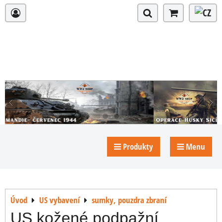
Produkty
Menu
Úvod
US vybavení
sumky, pouzdra zbraní
US kožené podpažní