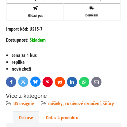
Doručení
Hlídací pes
Import kód: US15-7
Dostupnost:
Skladem
cena za 1 kus
replika
nové zboží
Bluesky
Twitter
Facebook
Pinterest
Reddit
LinkedIn
WhatsApp
E-
mail
Více z kategorie
US insignie
nášivky, rukávové označení, šňůry
Diskuse
Dotaz k produktu