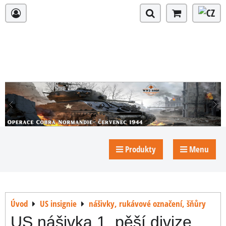
Produkty
Menu
Úvod
US insignie
nášivky, rukávové označení, šňůry
US nášivka 1. pěší divize