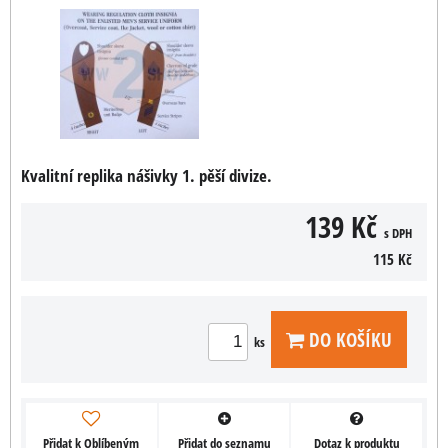
Kvalitní replika nášivky 1. pěší divize.
139 Kč
s DPH
115 Kč
DO KOŠÍKU
ks
Přidat k Oblíbeným
Přidat do seznamu
Dotaz k produktu