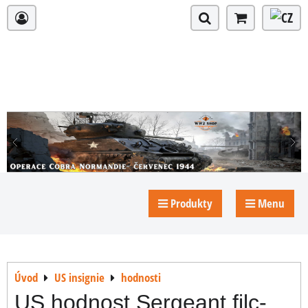
Produkty
Menu
Úvod
US insignie
hodnosti
US hodnost Sergeant filc-