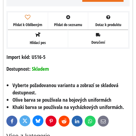
Přidat k Oblíbeným
Přidat do seznamu
Dotaz k produktu
Doručení
Hlídací pes
Import kód: US16-5
Dostupnost:
Skladem
Vyberte požadovanou variantu a zobrazí se skladová
dostupnost.
Olive barva se používala na bojových uniformách
Khaki barva se používala na vycházkových uniformách.
Bluesky
Twitter
Facebook
Pinterest
Reddit
LinkedIn
WhatsApp
E-
mail
Více z kategorie