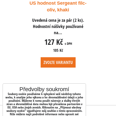
ant filc-
US hodnost Sergeant filc-
US hodno
i
oliv, khaki
ár (2 ks).
Uvedená cena je za pár (2 ks).
Uvedená c
používané
Hodnostní nášivky používané
Hodnostn
na...
127 Kč
1
 DPH
s DPH
105 Kč
NTU
ZVOLTE VARIANTU
ZV
Předvolby soukromí
Soubory cookie používáme k vylepšení vaší návštěvy tohoto
webu, k analýze jeho výkonu a ke shromažďování údajů o jeho
používání. Můžeme k tomu použít nástroje a služby třetích
stran a shromážděná data mohou být přenášena partnerům v
EU, USA nebo jiných zemích. Kliknutím na „Přijmout všechny
soubory cookie“ vyjadřujete svůj souhlas s tímto zpracováním.
OBJEDNÁVKY
Níže můžete najít podrobné informace nebo upravit své