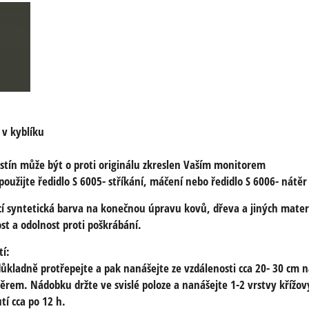
 v kyblíku
stín může být o proti originálu zkreslen Vaším monitorem
 použijte
ředidlo S 6005
- stříkání, máčení nebo
ředidlo S 6006
- nátěr
í syntetická barva na konečnou úpravu kovů, dřeva a jiných mater
st a odolnost proti poškrábání.
tí:
 důkladně protřepejte a pak nanášejte ze vzdálenosti cca 20- 30 cm
ěrem. Nádobku držte ve svislé poloze a nanášejte 1-2 vrstvy křížo
í cca po 12 h.