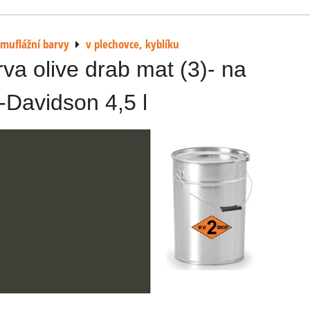
muflážní barvy
v plechovce, kyblíku
va olive drab mat (3)- na
-Davidson 4,5 l