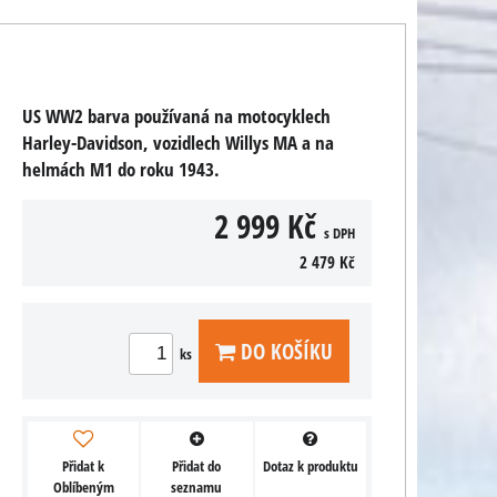
US WW2 barva používaná na motocyklech
Harley-Davidson, vozidlech Willys MA a na
helmách M1 do roku 1943.
2 999 Kč
s DPH
2 479 Kč
DO KOŠÍKU
ks
Přidat k
Přidat do
Dotaz k produktu
Oblíbeným
seznamu