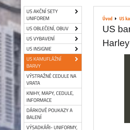
US AKČNÍ SETY
UNIFOREM
Úvod
US ka
US bar
US OBLEČENÍ, OBUV
US VYBAVENÍ
Harley
US INSIGNIE
US KAMUFLÁŽNÍ
BARVY
VÝSTRAŽNÉ CEDULE NA
VRATA
KNIHY, MAPY, CEDULE,
INFORMACE
DÁRKOVÉ POUKAZY A
BALENÍ
VÝSADKÁŘI- UNIFORMY,