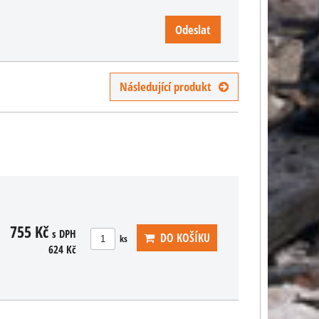
Odeslat
Následující produkt
755 Kč
s DPH
DO KOŠÍKU
ks
624 Kč