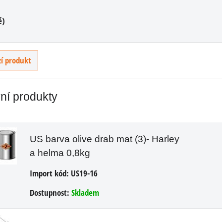
PH
é)
ÍKU
í produkt
vní produkty
US barva olive drab mat (3)- Harley
a helma 0,8kg
Import kód:
US19-16
Dostupnost:
Skladem