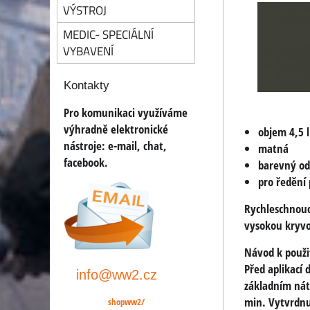
VÝSTROJ
MEDIC- SPECIÁLNÍ
VYBAVENÍ
Kontakty
Pro komunikaci využíváme
výhradně elektronické
objem 4,5 l
nástroje:
e-mail, chat,
matná
facebook.
barevný od
pro ředění
Rychleschnouc
vysokou kryvo
Návod k použi
Před aplikací
info@ww2.cz
základním nát
min. Vytvrdnut
shopww2/