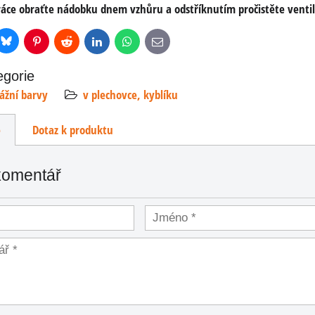
ráce obraťte nádobku dnem vzhůru a odstříknutím pročistěte venti
Bluesky
r
Pinterest
Reddit
LinkedIn
WhatsApp
E-
mail
egorie
ážní barvy
v plechovce, kyblíku
e
Dotaz k produktu
komentář
drab
ey-
l
vaná
ley-
...