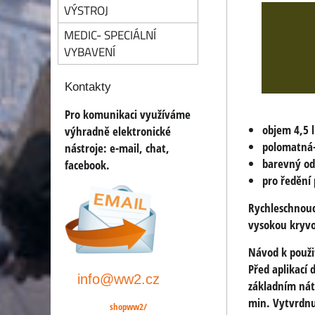
VÝSTROJ
MEDIC- SPECIÁLNÍ
VYBAVENÍ
Kontakty
Pro komunikaci využíváme
objem 4,5 l
výhradně elektronické
polomatná-
nástroje:
e-mail, chat,
barevný od
facebook.
pro ředění
Rychleschnouc
vysokou kryvo
Návod k použi
Před aplikací
info@ww2.cz
základním nát
min. Vytvrdnut
shopww2/