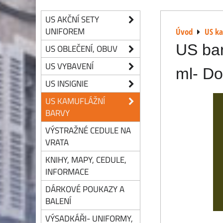
US AKČNÍ SETY
UNIFOREM
Úvod
US ka
US bar
US OBLEČENÍ, OBUV
US VYBAVENÍ
ml- Do
US INSIGNIE
US KAMUFLÁŽNÍ
BARVY
VÝSTRAŽNÉ CEDULE NA
VRATA
KNIHY, MAPY, CEDULE,
INFORMACE
DÁRKOVÉ POUKAZY A
BALENÍ
VÝSADKÁŘI- UNIFORMY,