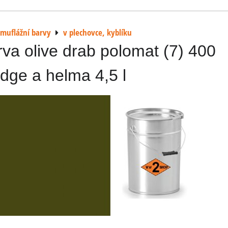
muflážní barvy
v plechovce, kyblíku
va olive drab polomat (7) 400
dge a helma 4,5 l