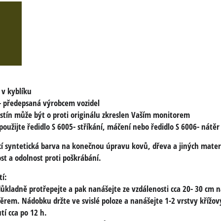
 v kyblíku
 předepsaná výrobcem vozidel
stín může být o proti originálu zkreslen Vaším monitorem
 použijte
ředidlo S 6005
- stříkání, máčení nebo
ředidlo S 6006
- nátěr
í syntetická barva na konečnou úpravu kovů, dřeva a jiných mater
st a odolnost proti poškrábání.
tí:
 důkladně protřepejte a pak nanášejte ze vzdálenosti cca 20- 30 cm
ěrem. Nádobku držte ve svislé poloze a nanášejte 1-2 vrstvy křížo
í cca po 12 h.