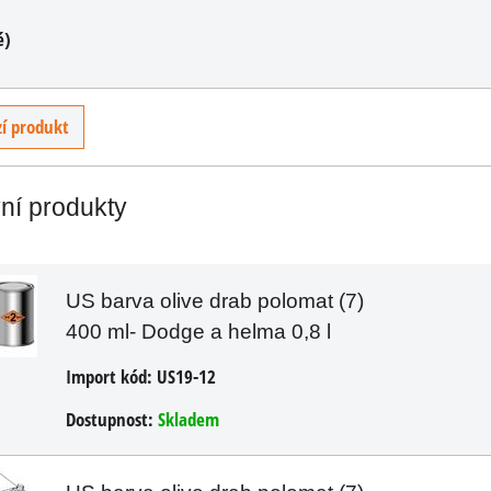
PH
é)
ÍKU
í produkt
vní produkty
US barva olive drab polomat (7)
400 ml- Dodge a helma 0,8 l
Import kód:
US19-12
Dostupnost:
Skladem