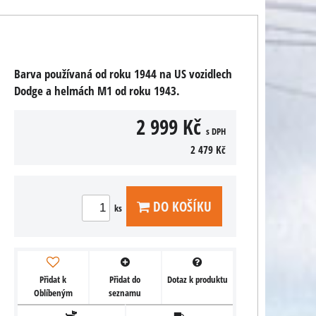
Barva používaná od roku 1944 na US vozidlech
Dodge a helmách M1 od roku 1943.
2 999 Kč
s DPH
2 479 Kč
DO KOŠÍKU
ks
Přidat k
Přidat do
Dotaz k produktu
Oblíbeným
seznamu