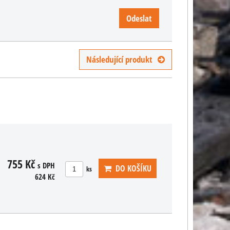
Odeslat
Následující produkt
755 Kč
s DPH
DO KOŠÍKU
ks
624 Kč