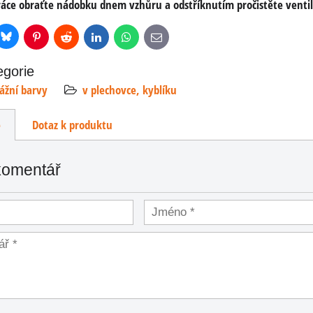
ráce obraťte nádobku dnem vzhůru a odstříknutím pročistěte venti
Bluesky
r
Pinterest
Reddit
LinkedIn
WhatsApp
E-
mail
egorie
ážní barvy
v plechovce, kyblíku
e
Dotaz k produktu
komentář
drab
 ml-
,5 l
roku
ch
od...