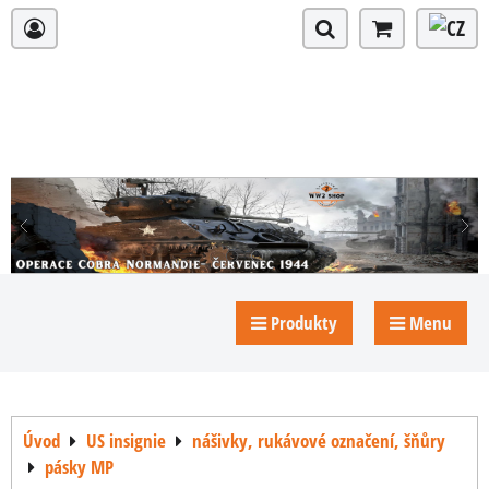
Produkty
Menu
Úvod
US insignie
nášivky, rukávové označení, šňůry
pásky MP