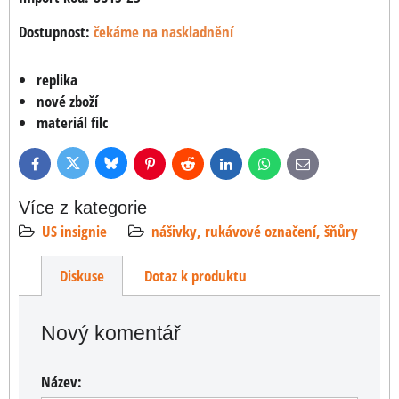
Dostupnost:
čekáme na naskladnění
replika
nové zboží
materiál filc
Bluesky
Twitter
Facebook
Pinterest
Reddit
LinkedIn
WhatsApp
E-
mail
Více z kategorie
US insignie
nášivky, rukávové označení, šňůry
Diskuse
Dotaz k produktu
Nový komentář
Název: