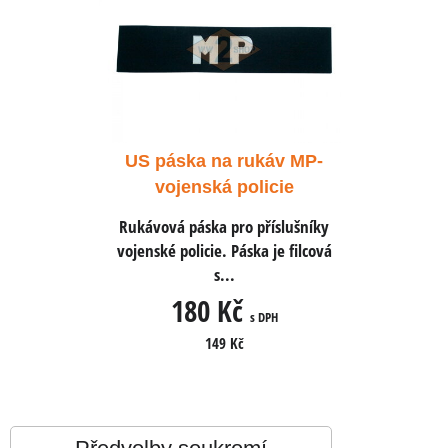
káv MP-
US páska na rukáv MP-
US pás
icie
vojenská policie
voj
říslušníky
Rukávová páska pro příslušníky
Rukávová 
a je filcová
vojenské policie. Páska je filcová
vojenské po
s...
180 Kč
1
 DPH
s DPH
149 Kč