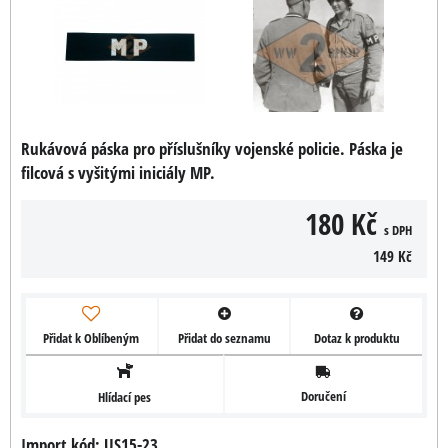
Rukávová páska pro příslušníky vojenské policie. Páska je
filcová s vyšitými iniciály MP.
180 Kč
s DPH
149 Kč
Přidat k Oblíbeným
Přidat do seznamu
Dotaz k produktu
Doručení
Hlídací pes
Import kód: US15-23