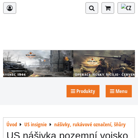
Produkty
Menu
Úvod
US insignie
nášivky, rukávové označení, šňůry
US nášivka pozemní vojsko