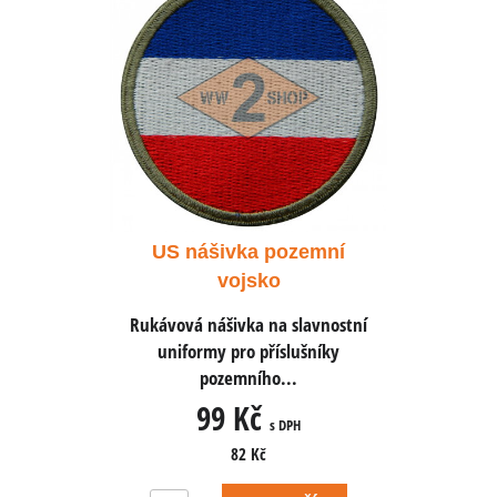
ozemní
US nášivka pozemní
US ná
vojsko
slavnostní
Rukávová nášivka na slavnostní
Rukávová 
lušníky
uniformy pro příslušníky
unifor
..
pozemního...
p
99 Kč
PH
s DPH
82 Kč