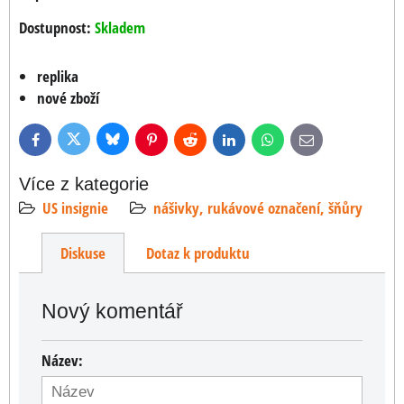
Dostupnost:
Skladem
replika
nové zboží
Bluesky
Twitter
Facebook
Pinterest
Reddit
LinkedIn
WhatsApp
E-
mail
Více z kategorie
US insignie
nášivky, rukávové označení, šňůry
Diskuse
Dotaz k produktu
Nový komentář
Název: