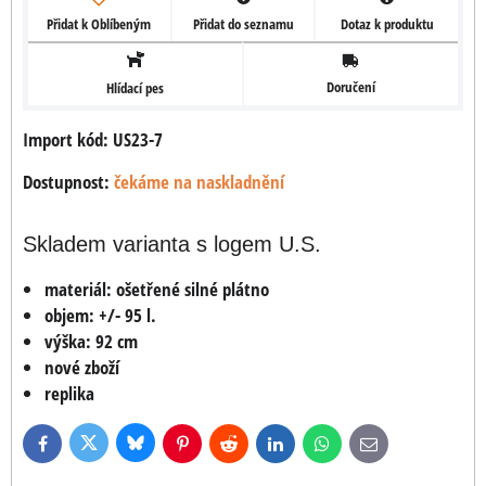
Přidat k Oblíbeným
Přidat do seznamu
Dotaz k produktu
Doručení
Hlídací pes
Import kód: US23-7
Dostupnost:
čekáme na naskladnění
Skladem varianta s logem U.S.
materiál: ošetřené silné plátno
objem: +/- 95 l.
výška: 92 cm
nové zboží
replika
Bluesky
Twitter
Facebook
Pinterest
Reddit
LinkedIn
WhatsApp
E-
mail