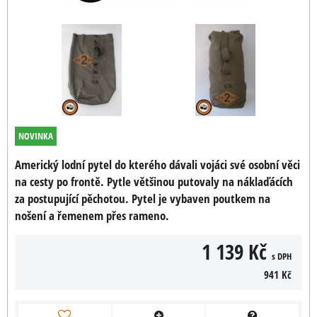
NOVINKA
Americký lodní pytel do kterého dávali vojáci své osobní věci
na cesty po frontě. Pytle většinou putovaly na náklaďácích
za postupující pěchotou. Pytel je vybaven poutkem na
nošení a řemenem přes rameno.
1 139 Kč
s DPH
941 Kč