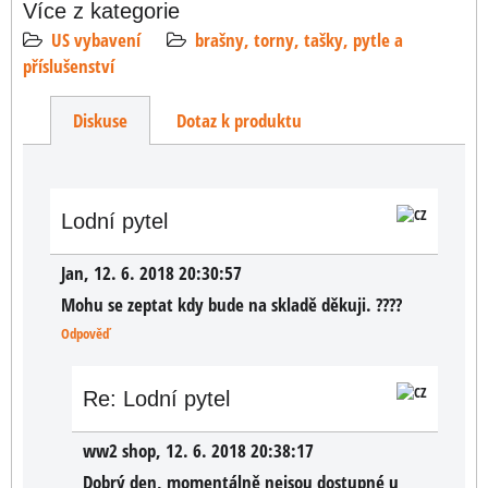
Více z kategorie
US vybavení
brašny, torny, tašky, pytle a
příslušenství
Diskuse
Dotaz k produktu
Lodní pytel
Jan
,
12. 6. 2018 20:30:57
Mohu se zeptat kdy bude na skladě děkuji. ????
Odpověď
Re: Lodní pytel
ww2 shop
,
12. 6. 2018 20:38:17
Dobrý den, momentálně nejsou dostupné u