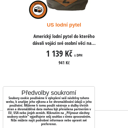
tel
US lodní pytel
US
 do kterého
Americký lodní pytel do kterého
Americký l
í věci na...
dávali vojáci své osobní věci na...
dávali vojá
1 139 Kč
1 
s DPH
s DPH
941 Kč
Předvolby soukromí
Soubory cookie používáme k vylepšení vaší návštěvy tohoto
webu, k analýze jeho výkonu a ke shromažďování údajů o jeho
používání. Můžeme k tomu použít nástroje a služby třetích
stran a shromážděná data mohou být přenášena partnerům v
EU, USA nebo jiných zemích. Kliknutím na „Přijmout všechny
soubory cookie“ vyjadřujete svůj souhlas s tímto zpracováním.
OBJEDNÁVKY
Níže můžete najít podrobné informace nebo upravit své
preference.