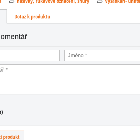
e
nášivky, rukávové označení, šňůry
Výsadkáři- unifo
e
Dotaz k produktu
komentář
.
ze
é)
ce
 17.
..
í produkt