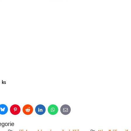
1 ks
Bluesky
r
Pinterest
Reddit
LinkedIn
WhatsApp
E-
mail
egorie