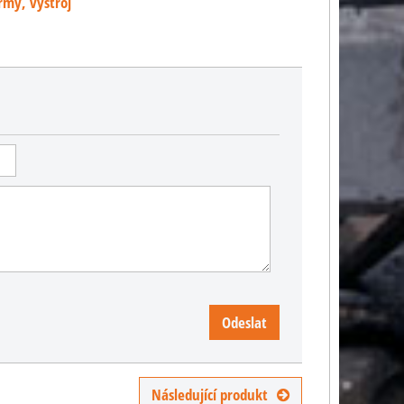
rmy, výstroj
Odeslat
Následující produkt