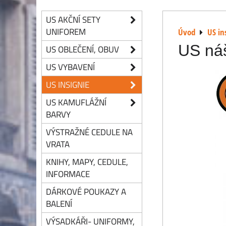
US AKČNÍ SETY
UNIFOREM
Úvod
US in
US náš
US OBLEČENÍ, OBUV
US VYBAVENÍ
US INSIGNIE
US KAMUFLÁŽNÍ
BARVY
VÝSTRAŽNÉ CEDULE NA
VRATA
KNIHY, MAPY, CEDULE,
INFORMACE
DÁRKOVÉ POUKAZY A
BALENÍ
VÝSADKÁŘI- UNIFORMY,