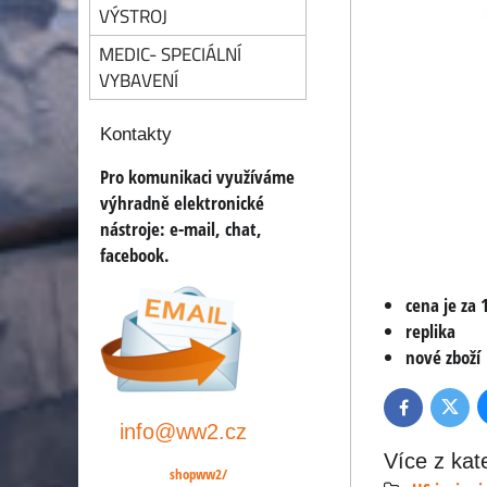
VÝSTROJ
MEDIC- SPECIÁLNÍ
VYBAVENÍ
Kontakty
Pro komunikaci využíváme
výhradně elektronické
nástroje:
e-mail, chat,
facebook.
cena je za 
replika
nové zboží
Twitte
Facebook
info@ww2.cz
Více z kat
shopww2/