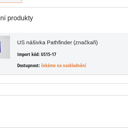
vní produkty
ÍKU
US nášivka Pathfinder (značkaři)
Import kód:
US15-17
Dostupnost:
čekáme na naskladnění