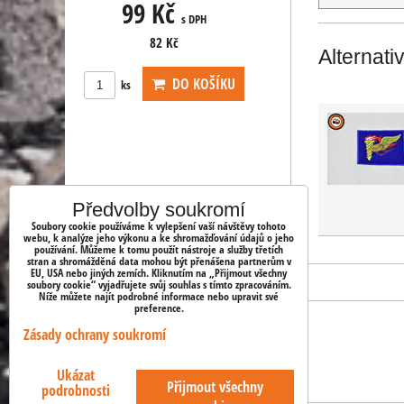
99 Kč
99 Kč
 DPH
s DPH
s DPH
82 Kč
82 Kč
Alternati
KOŠÍKU
DO KOŠÍKU
DO KOŠ
ks
ks
Předvolby soukromí
Soubory cookie používáme k vylepšení vaší návštěvy tohoto
webu, k analýze jeho výkonu a ke shromažďování údajů o jeho
používání. Můžeme k tomu použít nástroje a služby třetích
stran a shromážděná data mohou být přenášena partnerům v
EU, USA nebo jiných zemích. Kliknutím na „Přijmout všechny
soubory cookie“ vyjadřujete svůj souhlas s tímto zpracováním.
Níže můžete najít podrobné informace nebo upravit své
preference.
Zásady ochrany soukromí
OBJEDNÁVKY
Ukázat
Stav objednávky
Přijmout všechny
podrobnosti