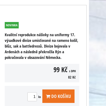
NOVINKA
Kvalitní reprodukce nášivky na uniformy 17.
výsadkové divize umisťované na rameno košil,
blůz, sak a battledressů. Divize bojovala v
Ardenách a následně překročila Rýn a
pokračovala v obsazování Německa.
99 Kč
s DPH
82 Kč
DO KOŠÍKU
ks