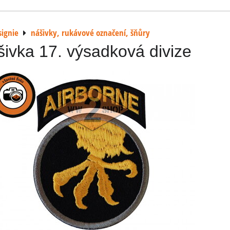
signie
nášivky, rukávové označení, šňůry
ivka 17. výsadková divize