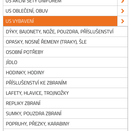
US AKČNÍ SETY UNIFOREM
US OBLEČENÍ, OBUV
US VYBAVENÍ
DÝKY, BAJONETY, NOŽE, POUZDRA, PŘÍSLUŠENSTVÍ
OPASKY, NOSNÉ ŘEMENY (TRAKY), ŠLE
OSOBNÍ POTŘEBY
JÍDLO
HODINKY, HODINY
PŘÍSLUŠENSTVÍ KE ZBRANÍM
LAFETY, HLAVICE, TROJNOŽKY
REPLIKY ZBRANÍ
SUMKY, POUZDRA ZBRANÍ
POPRUHY, PŘEZKY, KARABINY