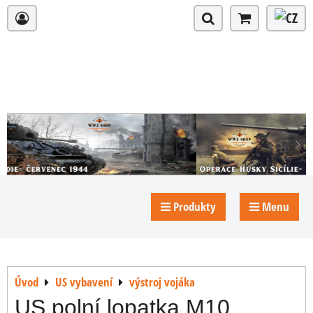
Produkty
Menu
Úvod
US vybavení
výstroj vojáka
US polní lopatka M10