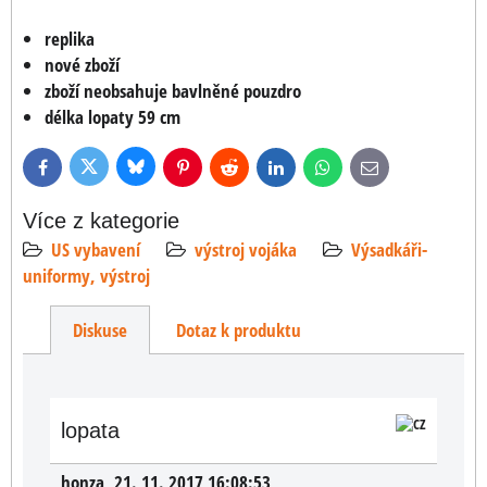
replika
nové zboží
zboží neobsahuje bavlněné pouzdro
délka lopaty 59 cm
Bluesky
Twitter
Facebook
Pinterest
Reddit
LinkedIn
WhatsApp
E-
mail
Více z kategorie
US vybavení
výstroj vojáka
Výsadkáři-
uniformy, výstroj
Diskuse
Dotaz k produktu
lopata
honza
,
21. 11. 2017 16:08:53