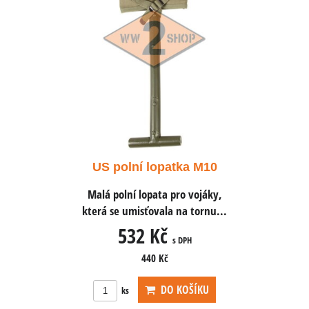
tka M10
US polní lopatka M10
US pol
ro vojáky,
Malá polní lopata pro vojáky,
Malá poln
na tornu...
která se umisťovala na tornu...
která se u
532 Kč
5
 DPH
s DPH
440 Kč
OŠÍKU
DO KOŠÍKU
ks
ks