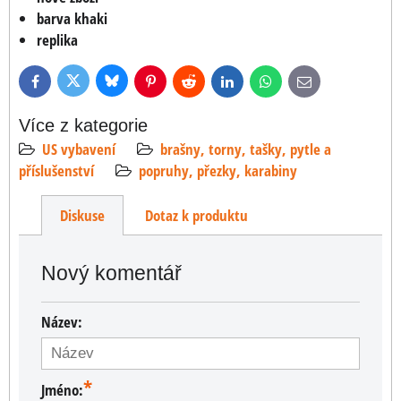
barva khaki
replika
Bluesky
Twitter
Facebook
Pinterest
Reddit
LinkedIn
WhatsApp
E-
mail
Více z kategorie
US vybavení
brašny, torny, tašky, pytle a
příslušenství
popruhy, přezky, karabiny
Diskuse
Dotaz k produktu
Nový komentář
Název:
*
Jméno: