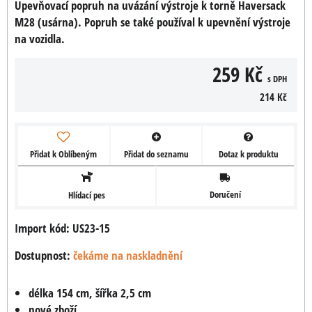
Upevňovací popruh na uvázání výstroje k torně Haversack
M28 (usárna). Popruh se také používal k upevnění výstroje
na vozidla.
259 Kč
s DPH
214 Kč
Přidat k Oblíbeným
Přidat do seznamu
Dotaz k produktu
Doručení
Hlídací pes
Import kód: US23-15
Dostupnost:
čekáme na naskladnění
délka 154 cm, šířka 2,5 cm
nové zboží