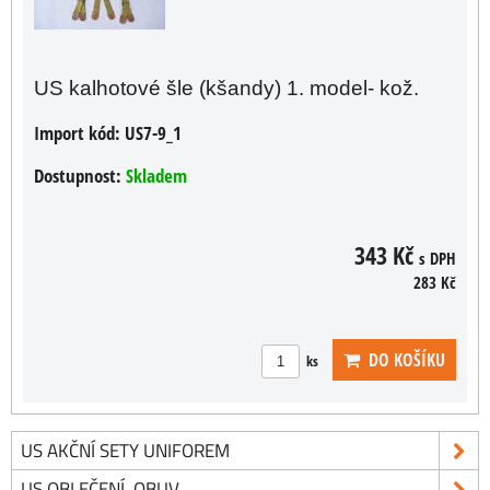
US kalhotové šle (kšandy) 1. model- kož.
Import kód:
US7-9_1
Dostupnost:
Skladem
343 Kč
s DPH
283 Kč
DO KOŠÍKU
ks
US AKČNÍ SETY UNIFOREM
US OBLEČENÍ, OBUV