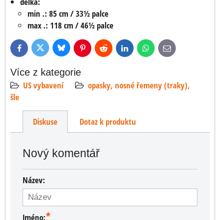
délka:
min .: 85 cm / 33½ palce
max .: 118 cm / 46½ palce
Bluesky
Twitter
Facebook
Pinterest
Reddit
LinkedIn
WhatsApp
E-
mail
Více z kategorie
US vybavení
opasky, nosné řemeny (traky),
šle
Diskuse
Dotaz k produktu
Nový komentář
Název:
*
Jméno: