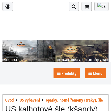
Produkty
Menu
Úvod
US vybavení
opasky, nosné řemeny (traky), šle
US kalhotové šle (kšandy)