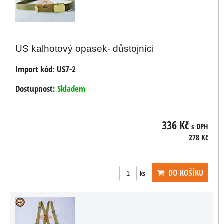
US kalhotový opasek- důstojníci
Import kód:
US7-2
Dostupnost:
Skladem
336 Kč
s DPH
278 Kč
DO KOŠÍKU
ks