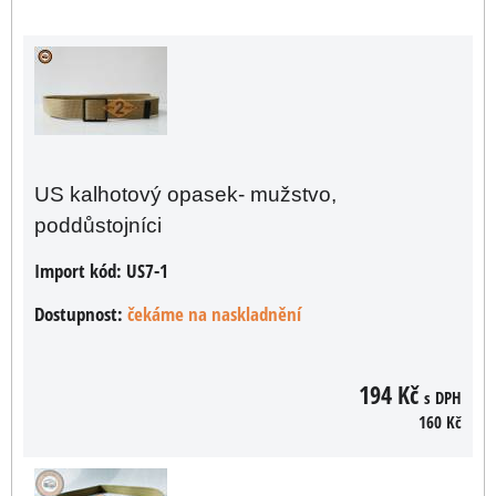
US kalhotový opasek- mužstvo,
poddůstojníci
Import kód:
US7-1
Dostupnost:
čekáme na naskladnění
194 Kč
s DPH
160 Kč