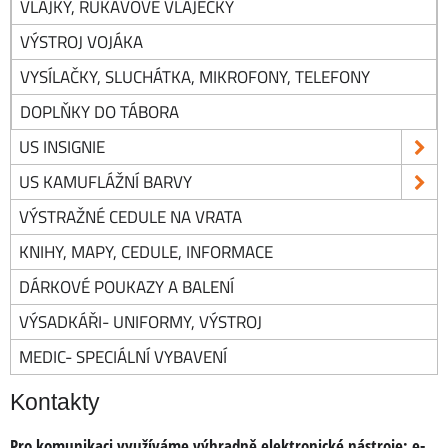
VLAJKY, RUKÁVOVÉ VLAJEČKY
VÝSTROJ VOJÁKA
VYSÍLAČKY, SLUCHÁTKA, MIKROFONY, TELEFONY
DOPLŇKY DO TÁBORA
US INSIGNIE
US KAMUFLÁŽNÍ BARVY
VÝSTRAŽNÉ CEDULE NA VRATA
KNIHY, MAPY, CEDULE, INFORMACE
DÁRKOVÉ POUKAZY A BALENÍ
VÝSADKÁŘI- UNIFORMY, VÝSTROJ
MEDIC- SPECIÁLNÍ VYBAVENÍ
Kontakty
Pro komunikaci využíváme výhradně elektronické nástroje:
e-