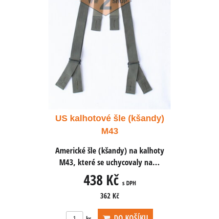
 (kšandy)
US kalhotové šle (kšandy)
US kalho
M43
 na kalhoty
Americké šle (kšandy) na kalhoty
Americké š
valy na...
M43, které se uchycovaly na...
M43, kter
438 Kč
4
 DPH
s DPH
362 Kč
OŠÍKU
DO KOŠÍKU
ks
ks