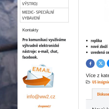
VÝSTROJ
MEDIC- SPECIÁLNÍ
VYBAVENÍ
Kontakty
Pro komunikaci využíváme
replika
výhradně elektronické
nové zboží
nástroje:
e-mail, chat,
uvedená ce
facebook.
Twitte
Facebook
Více z kat
US insigni
Diskus
info@ww2.cz
shopww2/