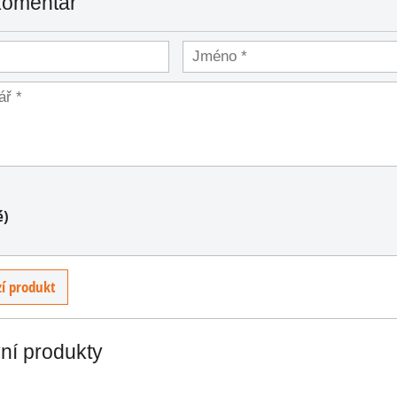
komentář
é)
í produkt
Air
vní produkty
šníky
8.