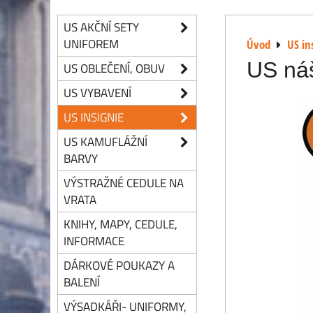
US AKČNÍ SETY
UNIFOREM
Úvod
US in
US náš
US OBLEČENÍ, OBUV
US VYBAVENÍ
US INSIGNIE
US KAMUFLÁŽNÍ
BARVY
VÝSTRAŽNÉ CEDULE NA
VRATA
KNIHY, MAPY, CEDULE,
INFORMACE
DÁRKOVÉ POUKAZY A
BALENÍ
VÝSADKÁŘI- UNIFORMY,