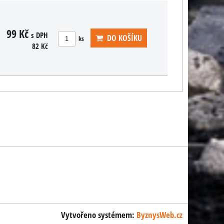
99 Kč
s DPH
DO KOŠÍKU
ks
82 Kč
Vytvořeno systémem:
ByznysWeb.cz