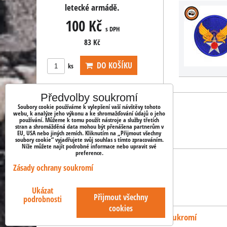
ádě.
letecké armádě.
letecké armádě.
100 Kč
100 Kč
s DPH
s DPH
s DPH
83 Kč
83 Kč
KOŠÍKU
DO KOŠÍKU
DO KOŠ
ks
ks
Předvolby soukromí
Soubory cookie používáme k vylepšení vaší návštěvy tohoto
webu, k analýze jeho výkonu a ke shromažďování údajů o jeho
používání. Můžeme k tomu použít nástroje a služby třetích
stran a shromážděná data mohou být přenášena partnerům v
EU, USA nebo jiných zemích. Kliknutím na „Přijmout všechny
soubory cookie“ vyjadřujete svůj souhlas s tímto zpracováním.
Níže můžete najít podrobné informace nebo upravit své
preference.
Zásady ochrany soukromí
OBJEDNÁVKY
Ukázat
Stav objednávky
Přijmout všechny
podrobnosti
cookies
Předvolby soukromí
Zásady ochrany soukromí