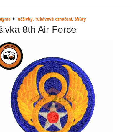
signie
nášivky, rukávové označení, šňůry
ivka 8th Air Force