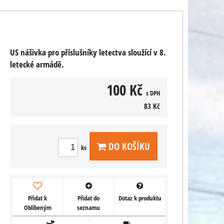
US nášivka pro příslušníky letectva sloužící v 8.
letecké armádě.
100 Kč
s DPH
83 Kč
DO KOŠÍKU
ks
Přidat k
Přidat do
Dotaz k produktu
Oblíbeným
seznamu