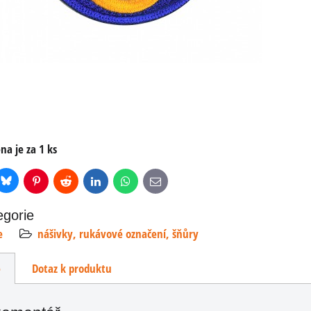
na je za 1 ks
Bluesky
r
Pinterest
Reddit
LinkedIn
WhatsApp
E-
mail
egorie
e
nášivky, rukávové označení, šňůry
e
Dotaz k produktu