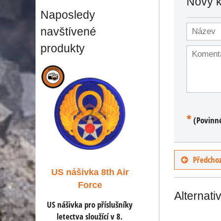
Nový 
Naposledy
navštívené
produkty
*
(Povinn
Předchoz
th Air
US nášivka 8th Air
US nášivka 8th 
Force
Force
Alternati
íslušníky
US nášivka pro příslušníky
US nášivka pro příslu
cí v 8.
letectva sloužící v 8.
letectva sloužící v 