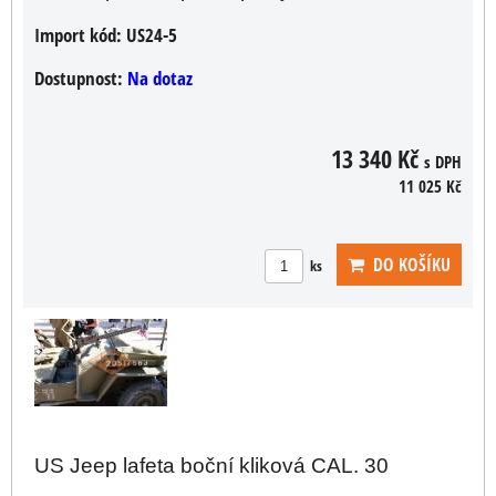
Import kód:
US24-5
Dostupnost:
Na dotaz
13 340 Kč
s DPH
11 025 Kč
DO KOŠÍKU
ks
US Jeep lafeta boční kliková CAL. 30