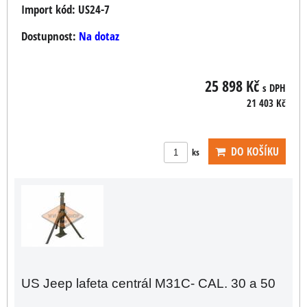
Import kód:
US24-7
Dostupnost:
Na dotaz
25 898 Kč
s DPH
21 403 Kč
DO KOŠÍKU
ks
US Jeep lafeta centrál M31C- CAL. 30 a 50