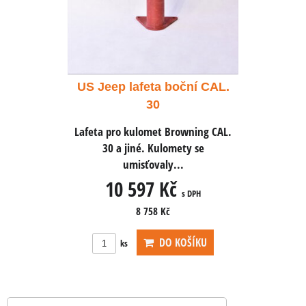
oční CAL.
US Jeep lafeta boční CAL.
US Jeep 
30
owning CAL.
Lafeta pro kulomet Browning CAL.
Lafeta pro
ety se
30 a jiné. Kulomety se
30 a 
..
umisťovaly...
u
č
10 597 Kč
10
s DPH
s DPH
8 758 Kč
OŠÍKU
DO KOŠÍKU
ks
ks