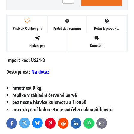
Přidat k Oblíbeným
Přidat do seznamu
Dotaz k produktu
Doručení
Hlídací pes
Import kód: US24-8
Dostupnost:
Na dotaz
hmotnost 9 kg
replika v základní červené barvě
bez nosné hlavice kulometu a šroubů
pro uchycení kulometu je potřeba dokoupit hlavici
Bluesky
Twitter
Facebook
Pinterest
Reddit
LinkedIn
WhatsApp
E-
mail