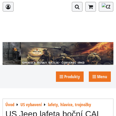
Produkty
Menu
Úvod
US vybavení
lafety, hlavice, trojnožky
US Jeep lafeta boční CAL.