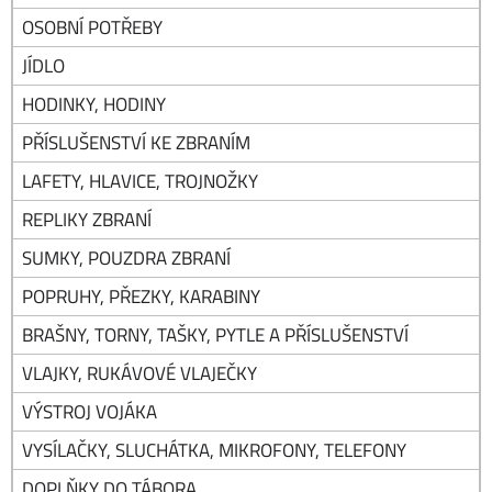
OSOBNÍ POTŘEBY
JÍDLO
HODINKY, HODINY
PŘÍSLUŠENSTVÍ KE ZBRANÍM
LAFETY, HLAVICE, TROJNOŽKY
REPLIKY ZBRANÍ
SUMKY, POUZDRA ZBRANÍ
POPRUHY, PŘEZKY, KARABINY
BRAŠNY, TORNY, TAŠKY, PYTLE A PŘÍSLUŠENSTVÍ
VLAJKY, RUKÁVOVÉ VLAJEČKY
VÝSTROJ VOJÁKA
VYSÍLAČKY, SLUCHÁTKA, MIKROFONY, TELEFONY
DOPLŇKY DO TÁBORA