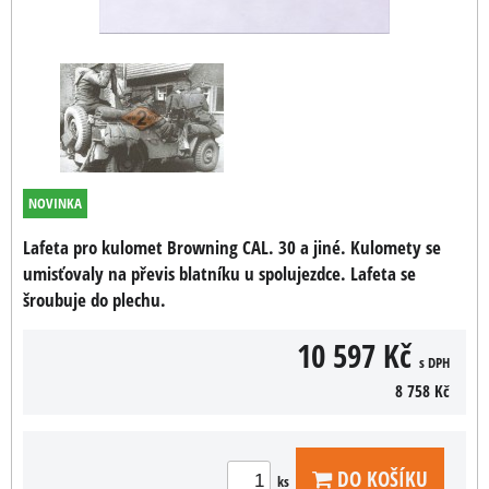
NOVINKA
Lafeta pro kulomet Browning CAL. 30 a jiné. Kulomety se
umisťovaly na převis blatníku u spolujezdce. Lafeta se
šroubuje do plechu.
10 597 Kč
s DPH
8 758 Kč
DO KOŠÍKU
ks