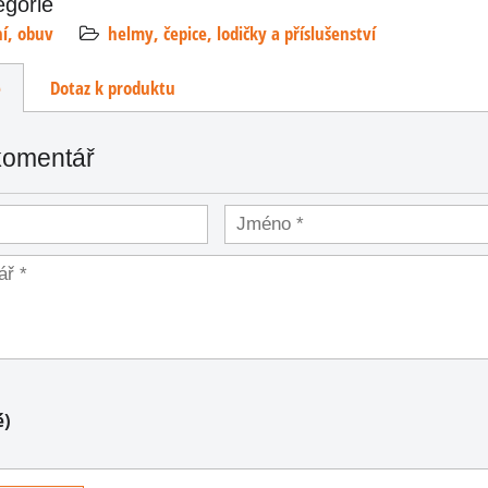
egorie
ní, obuv
helmy, čepice, lodičky a příslušenství
e
Dotaz k produktu
komentář
ison
ry
é)
áka
 o