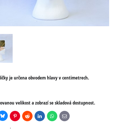
odičky je určena obvodem hlavy v centimetrech.
ovanou velikost a zobrazí se skladová dostupnost.
Bluesky
r
Pinterest
Reddit
LinkedIn
WhatsApp
E-
mail