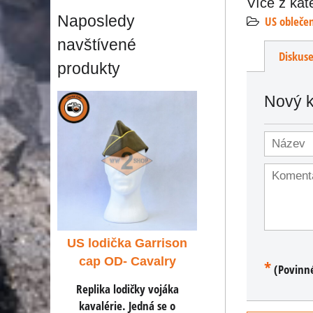
Více z kat
Naposledy
US obleče
navštívené
Diskus
produkty
Nový 
arrison
US lodička Garrison
US lodička Garr
valry
cap OD- Cavalry
cap OD- Caval
*
(Povinn
 vojáka
Replika lodičky vojáka
Replika lodičky voj
ná se o
kavalérie. Jedná se o
kavalérie. Jedná se