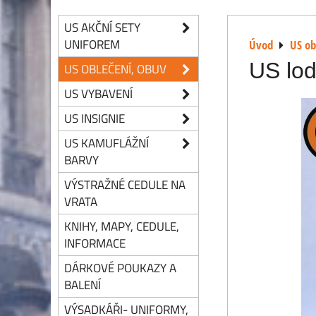
US AKČNÍ SETY
UNIFOREM
Úvod
US ob
US lod
US OBLEČENÍ, OBUV
US VYBAVENÍ
US INSIGNIE
US KAMUFLÁŽNÍ
BARVY
VÝSTRAŽNÉ CEDULE NA
VRATA
KNIHY, MAPY, CEDULE,
INFORMACE
DÁRKOVÉ POUKAZY A
BALENÍ
VÝSADKÁŘI- UNIFORMY,