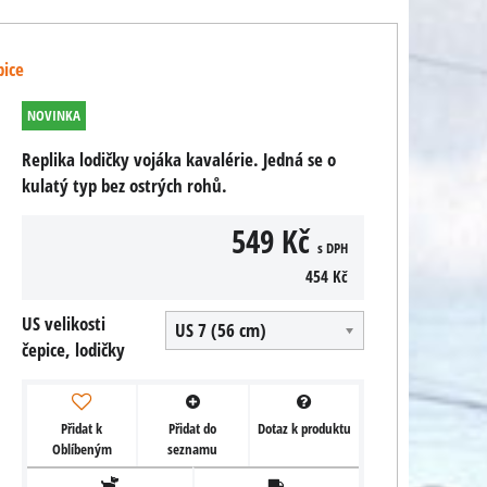
pice
NOVINKA
Replika lodičky vojáka kavalérie. Jedná se o
kulatý typ bez ostrých rohů.
549 Kč
s DPH
454 Kč
US velikosti
US 7 (56 cm)
čepice, lodičky
Přidat k
Přidat do
Dotaz k produktu
Oblíbeným
seznamu