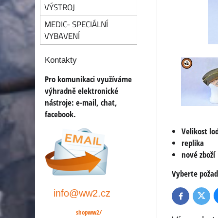
VÝSTROJ
MEDIC- SPECIÁLNÍ
VYBAVENÍ
Kontakty
Pro komunikaci využíváme
výhradně elektronické
nástroje:
e-mail, chat,
facebook.
Velikost l
replika
nové zboží
Vyberte požad
info@ww2.cz
Twitte
Facebook
shopww2/