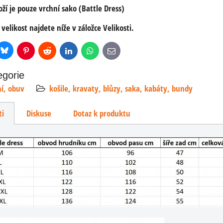
oží je pouze vrchní sako (Battle Dress)
 velikost najdete níže v záložce Velikosti.
Bluesky
r
Pinterest
Reddit
LinkedIn
WhatsApp
E-
mail
egorie
ní, obuv
košile, kravaty, blůzy, saka, kabáty, bundy
ti
Diskuse
Dotaz k produktu