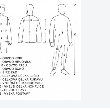
ss
rické
rmy
PH
U