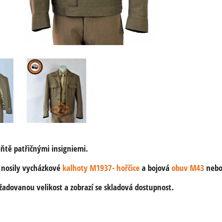
ňtě patřičnými insigniemi.
 nosily vycházkové
kalhoty M1937- hořčice
a bojová
obuv M43
neb
žadovanou velikost a zobrazí se skladová dostupnost.