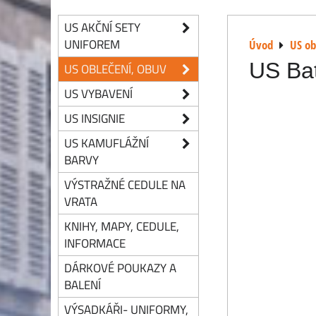
US AKČNÍ SETY
UNIFOREM
Úvod
US ob
US Bat
US OBLEČENÍ, OBUV
US VYBAVENÍ
US INSIGNIE
US KAMUFLÁŽNÍ
BARVY
VÝSTRAŽNÉ CEDULE NA
VRATA
KNIHY, MAPY, CEDULE,
INFORMACE
DÁRKOVÉ POUKAZY A
BALENÍ
VÝSADKÁŘI- UNIFORMY,