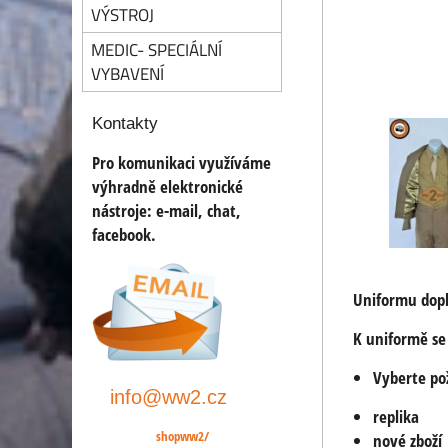
VÝSTROJ
MEDIC- SPECIÁLNÍ
VYBAVENÍ
Kontakty
Pro komunikaci využíváme
výhradně elektronické
nástroje:
e-mail, chat,
facebook.
Uniformu dopl
K uniformě se
Vyberte po
info@ww2.cz
replika
shopww2/
nové zboží