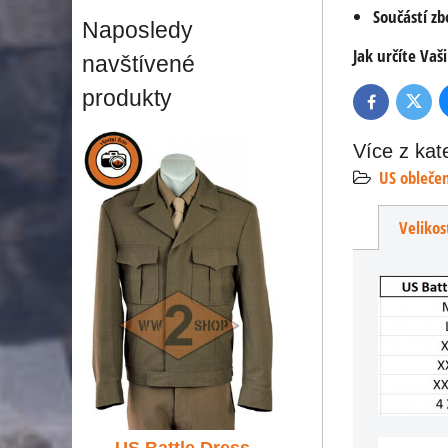
Součástí zb
Naposledy
Jak určíte Vaši
navštívené
produkty
Twitte
Facebook
Více z kat
US obleče
Velikos