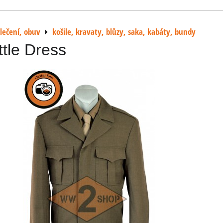
lečení, obuv
košile, kravaty, blůzy, saka, kabáty, bundy
tle Dress