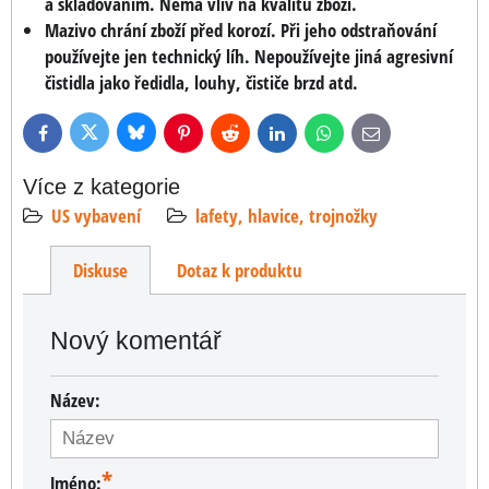
a skladováním. Nemá vliv na kvalitu zboží.
Mazivo chrání zboží před korozí. Při jeho odstraňování
používejte jen technický líh. Nepoužívejte jiná agresivní
čistidla jako ředidla, louhy, čističe brzd atd.
Bluesky
Twitter
Facebook
Pinterest
Reddit
LinkedIn
WhatsApp
E-
mail
Více z kategorie
US vybavení
lafety, hlavice, trojnožky
Diskuse
Dotaz k produktu
Nový komentář
Název:
*
Jméno: