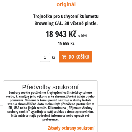
originál
ní kulometu
Trojnožka pro uchycení kulometu
Trojnožka 
tně pintle.
Browning CAL. 30 včetně pintle.
Browning C
č
18 943 Kč
18
s DPH
s DPH
15 655 Kč
OŠÍKU
DO KOŠÍKU
ks
ks
Předvolby soukromí
Soubory cookie používáme k vylepšení vaší návštěvy tohoto
webu, k analýze jeho výkonu a ke shromažďování údajů o jeho
používání. Můžeme k tomu použít nástroje a služby třetích
stran a shromážděná data mohou být přenášena partnerům v
EU, USA nebo jiných zemích. Kliknutím na „Přijmout všechny
soubory cookie“ vyjadřujete svůj souhlas s tímto zpracováním.
OBJEDNÁVKY
Níže můžete najít podrobné informace nebo upravit své
preference.
Stav objednávky
Zásady ochrany soukromí