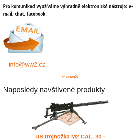
Pro komunikaci využíváme výhradně elektronické nástroje:
e-
mail, chat, facebook.
info@ww2.cz
shopww2/
Naposledy navštívené produkty
CAL. 30 -
US trojnožka M2 CAL. 30 -
US trojn