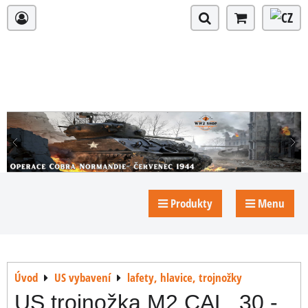
Produkty
Menu
Úvod
US vybavení
lafety, hlavice, trojnožky
US trojnožka M2 CAL. 30 -