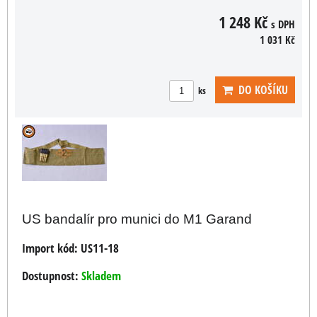
1 248 Kč
s DPH
1 031 Kč
DO KOŠÍKU
ks
US bandalír pro munici do M1 Garand
Import kód:
US11-18
Dostupnost:
Skladem