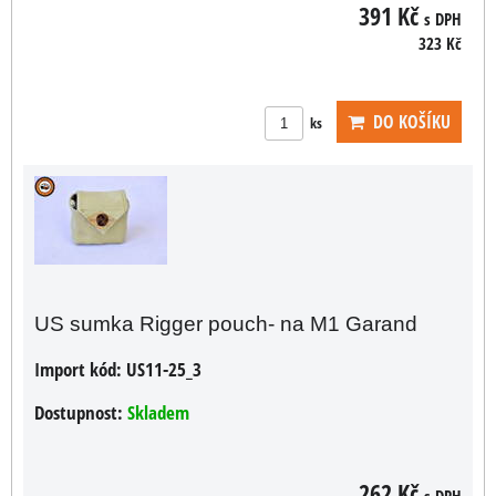
391 Kč
s DPH
323 Kč
DO KOŠÍKU
ks
US sumka Rigger pouch- na M1 Garand
Import kód:
US11-25_3
Dostupnost:
Skladem
262 Kč
s DPH