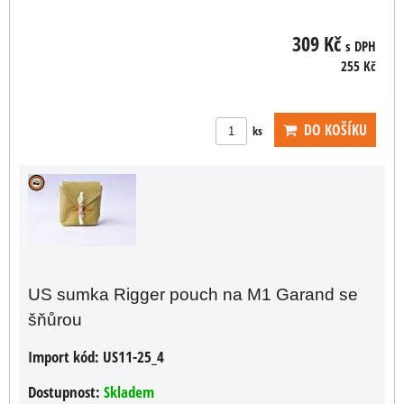
309 Kč
s DPH
255 Kč
DO KOŠÍKU
ks
US sumka Rigger pouch na M1 Garand se
šňůrou
Import kód:
US11-25_4
Dostupnost:
Skladem