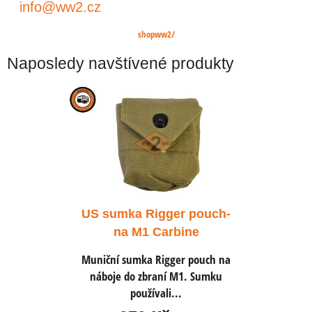
info@ww2.cz
shopww2/
Naposledy navštívené produkty
r pouch-
US sumka Rigger pouch-
US sumk
ine
na M1 Carbine
na
r pouch na
Muniční sumka Rigger pouch na
Muniční s
M1. Sumku
náboje do zbraní M1. Sumku
náboje d
.
používali...