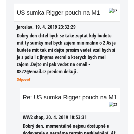
US sumka Rigger pouch na M1
Jaroslav
,
19. 4. 2019 23:32:29
Dobry den chtel bych se take zeptat kdy budete
mit ty sumky mel bych zajem minimalne o 2 As je
budete mit tak mi dejte prosim vedet vzal bych si
je s polu i z jinyma vecmi o kterych bych mel
zajem .Dejte mi pak vedet na email -
8822@email.cz predem dekuji .
Odpověď
Re: US sumka Rigger pouch na M1
WW2 shop
,
20. 4. 2019 10:53:31
Dobrý den, momentálně nejsou dostupné u
dodavatele a neznáme termín naskladnění. Až