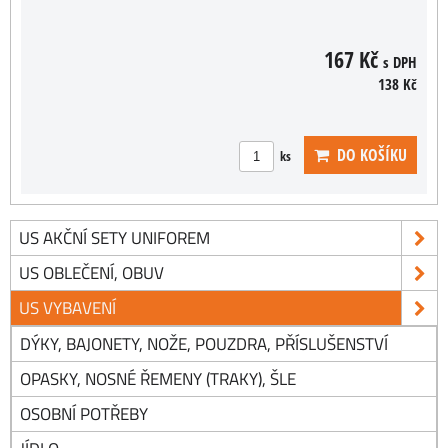
167 Kč
s DPH
138 Kč
DO KOŠÍKU
ks
US AKČNÍ SETY UNIFOREM
US OBLEČENÍ, OBUV
US VYBAVENÍ
DÝKY, BAJONETY, NOŽE, POUZDRA, PŘÍSLUŠENSTVÍ
OPASKY, NOSNÉ ŘEMENY (TRAKY), ŠLE
OSOBNÍ POTŘEBY