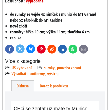
Dostupnost:
Vyprodané
do sumky se vejde 4x rámček s municí do M1 Garand
nebo 5x zásobník do M1 Carbine
nové zboží
rozměry: šířka 10 cm; výška 11cm; tloušťka 6 cm
replika
Bluesky
Twitter
Facebook
Pinterest
Reddit
LinkedIn
WhatsApp
E-
mail
Více z kategorie
US vybavení
sumky, pouzdra zbraní
Výsadkáři- uniformy, výstroj
Diskuse
Dotaz k produktu
CHci se zeptat uz mate ty Municni