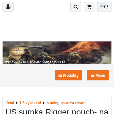
Produkty
Menu
Úvod
US vybavení
sumky, pouzdra zbraní
US sumka Rigger pouch- na