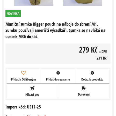
NOVINKA
Muniční sumka Rigger pouch na náboje do zbraní M1.
Sumku používali američtí výsadkáři. Sumka se navléká na
opasek M36 dirkáč.
279 Kč
s DPH
231 Kč
Přidat k Oblíbeným
Přidat do seznamu
Dotaz k produktu
Doručení
Hlídací pes
Import kód: US11-25