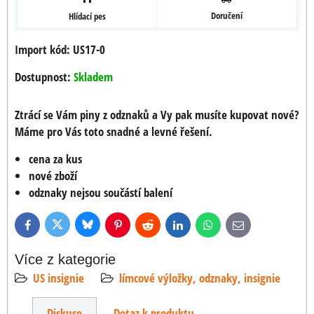
Doručení
Hlídací pes
Import kód: US17-0
Dostupnost:
Skladem
Ztrácí se Vám piny z odznaků a Vy pak musíte kupovat nové?
Máme pro Vás toto snadné a levné řešení.
cena za kus
nové zboží
odznaky nejsou součástí balení
Bluesky
Twitter
Facebook
Pinterest
Reddit
LinkedIn
WhatsApp
E-
mail
Více z kategorie
US insignie
límcové výložky, odznaky, insignie
Diskuse
Dotaz k produktu