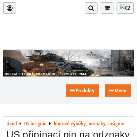
Produkty
Menu
Úvod
US insignie
límcové výložky, odznaky, insignie
US připínací pin na odznaky