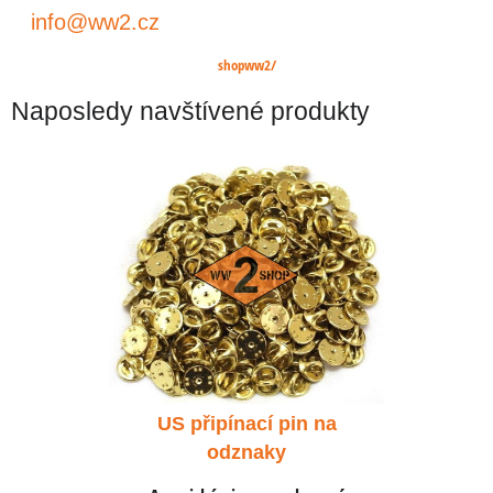
info@ww2.cz
shopww2/
Naposledy navštívené produkty
pin na
US připínací pin na
US př
odznaky