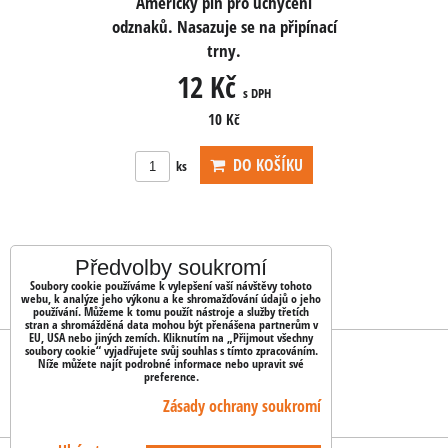
uchycení
Americký pin pro uchycení
Americk
na připínací
odznaků. Nasazuje se na připínací
odznaků. Na
trny.
12 Kč
PH
s DPH
10 Kč
OŠÍKU
DO KOŠÍKU
ks
ks
Předvolby soukromí
Soubory cookie používáme k vylepšení vaší návštěvy tohoto
webu, k analýze jeho výkonu a ke shromažďování údajů o jeho
používání. Můžeme k tomu použít nástroje a služby třetích
stran a shromážděná data mohou být přenášena partnerům v
EU, USA nebo jiných zemích. Kliknutím na „Přijmout všechny
soubory cookie“ vyjadřujete svůj souhlas s tímto zpracováním.
OBJEDNÁVKY
Níže můžete najít podrobné informace nebo upravit své
preference.
Stav objednávky
Zásady ochrany soukromí