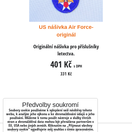
 Force-
US nášivka Air Force-
US náš
originál
 příslušníky
Originální nášivka pro příslušníky
Originální 
letectva.
401 Kč
4
 DPH
s DPH
331 Kč
Předvolby soukromí
Soubory cookie používáme k vylepšení vaší návštěvy tohoto
webu, k analýze jeho výkonu a ke shromažďování údajů o jeho
používání. Můžeme k tomu použít nástroje a služby třetích
stran a shromážděná data mohou být přenášena partnerům v
EU, USA nebo jiných zemích. Kliknutím na „Přijmout všechny
soubory cookie“ vyjadřujete svůj souhlas s tímto zpracováním.
OBJEDNÁVKY