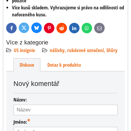
použité
Více kusů skladem. Vyhrazujeme si právo na odlišnosti od
nafoceného kusu.
Bluesky
Twitter
Facebook
Pinterest
Reddit
LinkedIn
WhatsApp
E-
mail
Více z kategorie
US insignie
nášivky, rukávové označení, šňůry
Diskuse
Dotaz k produktu
Nový komentář
Název:
*
Jméno: