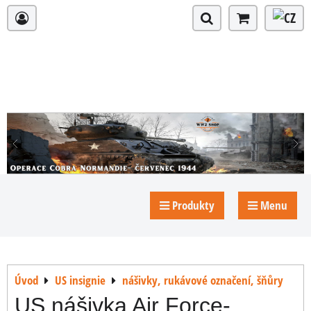
Produkty
Menu
Úvod
US insignie
nášivky, rukávové označení, šňůry
US nášivka Air Force-