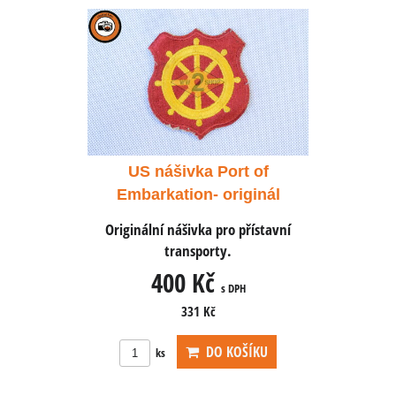
rt of
US nášivka Port of
US n
riginál
Embarkation- originál
Embark
o přístavní
Originální nášivka pro přístavní
Originální
.
transporty.
400 Kč
4
 DPH
s DPH
331 Kč
OŠÍKU
DO KOŠÍKU
ks
ks