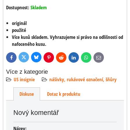
Dostupnost:
Skladem
originál
použité
Více kusů skladem. Vyhrazujeme si právo na odlišnosti od
nafoceného kusu.
Bluesky
Twitter
Facebook
Pinterest
Reddit
LinkedIn
WhatsApp
E-
mail
Více z kategorie
US insignie
nášivky, rukávové označení, šňůry
Diskuse
Dotaz k produktu
Nový komentář
Název: