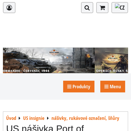
Produkty
Menu
Úvod
US insignie
nášivky, rukávové označení, šňůry
US nášivka Port of