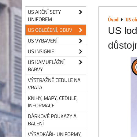
US AKČNÍ SETY
UNIFOREM
Úvod
US ob
US lod
US OBLEČENÍ, OBUV
US VYBAVENÍ
důstoj
US INSIGNIE
US KAMUFLÁŽNÍ
BARVY
VÝSTRAŽNÉ CEDULE NA
VRATA
KNIHY, MAPY, CEDULE,
INFORMACE
DÁRKOVÉ POUKAZY A
BALENÍ
VÝSADKÁŘI- UNIFORMY,