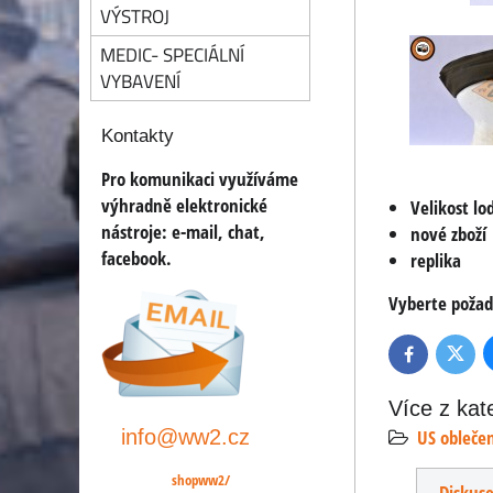
VÝSTROJ
MEDIC- SPECIÁLNÍ
VYBAVENÍ
Kontakty
Pro komunikaci využíváme
výhradně elektronické
Velikost l
nástroje:
e-mail, chat,
nové zboží
facebook.
replika
Vyberte požad
Twitte
Facebook
Více z kat
info@ww2.cz
US obleče
shopww2/
Diskus