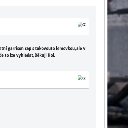
etní garrison cap s takovouto lemovkou,ale v
e to lze vyhledat,Děkuji Hol.