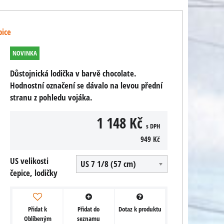
pice
NOVINKA
Důstojnická lodička v barvě chocolate.
Hodnostní označení se dávalo na levou přední
stranu z pohledu vojáka.
1 148 Kč
s DPH
949 Kč
US velikosti
US 7 1/8 (57 cm)
čepice, lodičky
Přidat k
Přidat do
Dotaz k produktu
Oblíbeným
seznamu