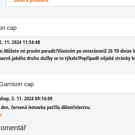
on cap
2. 11. 2024 11:54:48
n.Můžete mi prosím poradit?Vlastním po veteránoviZ 26 YD divize l
barvě.Jakého druhu služby se to týkalo?Popřípadě nějaké stránky kd
Garrison cap
D
shop
,
3. 11. 2024 09:14:09
ník
 den, červená lemovka patřila dělostřelectvu.
a v
ď
 se
komentář