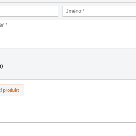
PH
U
é)
í produkt