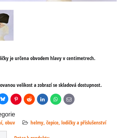
odičky je určena obvodem hlavy v centimetrech.
ovanou velikost a zobrazí se skladová dostupnost.
Bluesky
r
Pinterest
Reddit
LinkedIn
WhatsApp
E-
mail
egorie
ní, obuv
helmy, čepice, lodičky a příslušenství
e
Dotaz k produktu