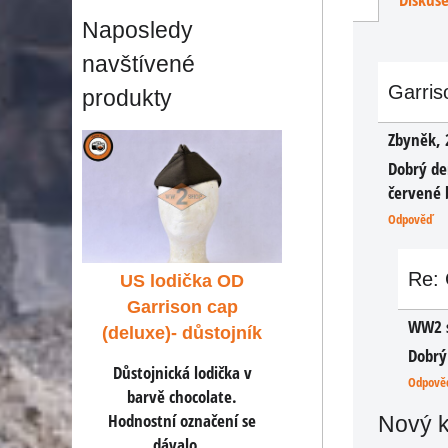
Naposledy
navštívené
Garris
produkty
Zbyněk
,
Dobrý de
červené 
Odpověď
Re: 
a OD
US lodička OD
US lodička O
cap
Garrison cap
Garrison cap
WW2 
stojník
(deluxe)- důstojník
(deluxe)- důstoj
Dobrý
dička v
Důstojnická lodička v
Důstojnická lodičk
Odpově
ate.
barvě chocolate.
barvě chocolate.
čení se
Hodnostní označení se
Hodnostní označení
Nový 
.
dávalo...
dávalo...