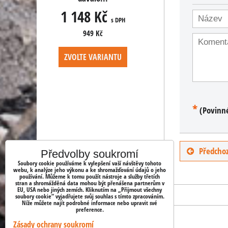
č
1 148 Kč
1 148 Kč
s DPH
s DPH
s D
949 Kč
949 Kč
ANTU
ZVOLTE VARIANTU
ZVOLTE VARIANT
*
(Povinn
Předchoz
Předvolby soukromí
Soubory cookie používáme k vylepšení vaší návštěvy tohoto
webu, k analýze jeho výkonu a ke shromažďování údajů o jeho
používání. Můžeme k tomu použít nástroje a služby třetích
stran a shromážděná data mohou být přenášena partnerům v
EU, USA nebo jiných zemích. Kliknutím na „Přijmout všechny
soubory cookie“ vyjadřujete svůj souhlas s tímto zpracováním.
Níže můžete najít podrobné informace nebo upravit své
preference.
Zásady ochrany soukromí
OBJEDNÁVKY