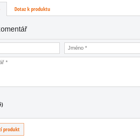
e
Dotaz k produktu
komentář
 na
é)
uzdro
 M3
3...
í produkt
PH