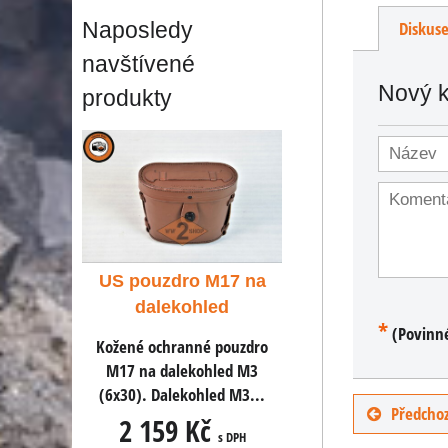
Naposledy
Diskus
navštívené
Nový 
produkty
M17 na
US pouzdro M17 na
US pouzdro M17
led
dalekohled
dalekohled
*
(Povinn
 pouzdro
Kožené ochranné pouzdro
Kožené ochranné po
hled M3
M17 na dalekohled M3
M17 na dalekohled
ed M3...
(6x30). Dalekohled M3...
(6x30). Dalekohled M
Předchoz
č
2 159 Kč
2 159 Kč
s DPH
s DPH
s D