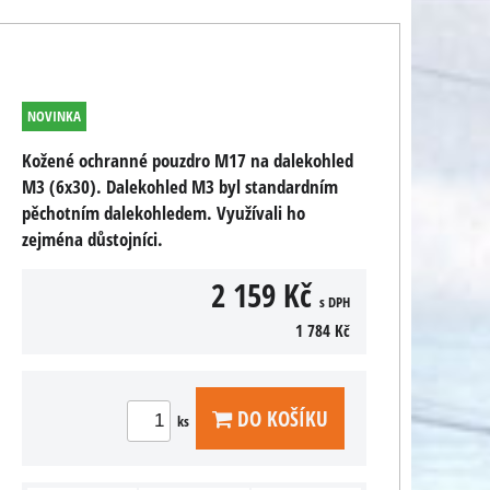
NOVINKA
Kožené ochranné pouzdro M17 na dalekohled
M3 (6x30). Dalekohled M3 byl standardním
pěchotním dalekohledem. Využívali ho
zejména důstojníci.
2 159 Kč
s DPH
1 784 Kč
DO KOŠÍKU
ks