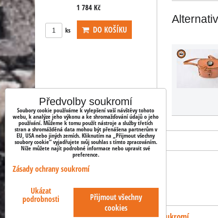
1 784 Kč
1 784 Kč
Alternati
KOŠÍKU
DO KOŠÍKU
DO KOŠ
ks
ks
Předvolby soukromí
Soubory cookie používáme k vylepšení vaší návštěvy tohoto
webu, k analýze jeho výkonu a ke shromažďování údajů o jeho
používání. Můžeme k tomu použít nástroje a služby třetích
stran a shromážděná data mohou být přenášena partnerům v
EU, USA nebo jiných zemích. Kliknutím na „Přijmout všechny
soubory cookie“ vyjadřujete svůj souhlas s tímto zpracováním.
Níže můžete najít podrobné informace nebo upravit své
preference.
Zásady ochrany soukromí
OBJEDNÁVKY
Ukázat
Stav objednávky
Přijmout všechny
podrobnosti
cookies
Předvolby soukromí
Zásady ochrany soukromí