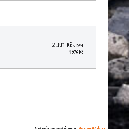
2 391 Kč
s DPH
1 976 Kč
Vytvořeno systémem:
ByznysWeb.cz