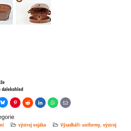
ůže
 dalekohled
Bluesky
r
Pinterest
Reddit
LinkedIn
WhatsApp
E-
mail
egorie
ní
výstroj vojáka
Výsadkáři- uniformy, výstroj