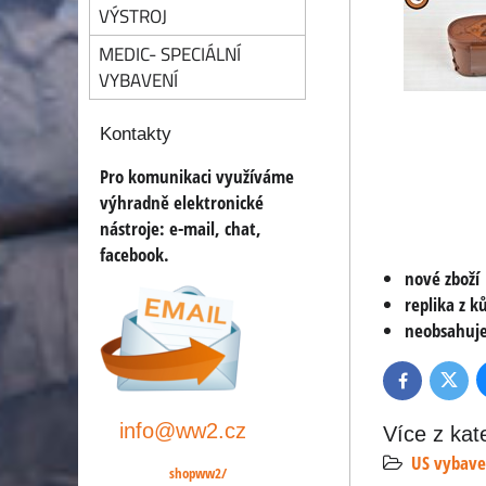
VÝSTROJ
MEDIC- SPECIÁLNÍ
VYBAVENÍ
Kontakty
Pro komunikaci využíváme
výhradně elektronické
nástroje:
e-mail, chat,
facebook.
nové zboží
replika z k
neobsahuje
Twitte
Facebook
info@ww2.cz
Více z kat
US vybave
shopww2/