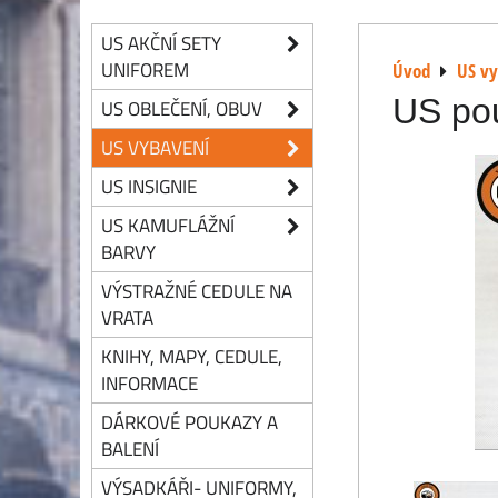
US AKČNÍ SETY
UNIFOREM
Úvod
US v
US po
US OBLEČENÍ, OBUV
US VYBAVENÍ
US INSIGNIE
US KAMUFLÁŽNÍ
BARVY
VÝSTRAŽNÉ CEDULE NA
VRATA
KNIHY, MAPY, CEDULE,
INFORMACE
DÁRKOVÉ POUKAZY A
BALENÍ
VÝSADKÁŘI- UNIFORMY,