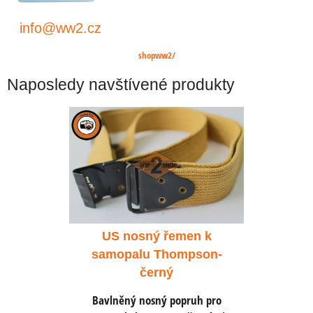
info@ww2.cz
shopww2/
Naposledy navštívené produkty
men k
US nosný řemen k
US n
mpson-
samopalu Thompson-
samop
černý
pruh pro
Bavlněný nosný popruh pro
Bavlněn