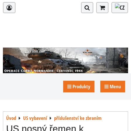
Produkty
Menu
Úvod
US vybavení
příslušenství ke zbraním
US nosný řemen k