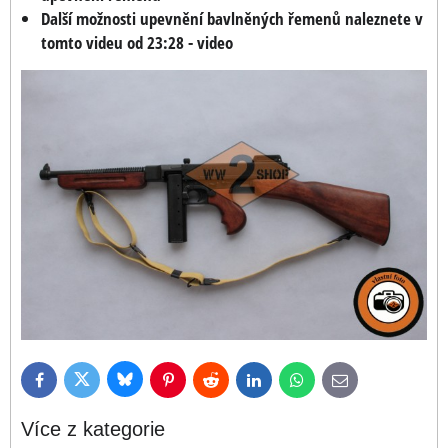
Další možnosti upevnění bavlněných řemenů naleznete v
tomto videu od 23:28 - video
Bluesky
Twitter
Facebook
Pinterest
Reddit
LinkedIn
WhatsApp
E-
mail
Více z kategorie