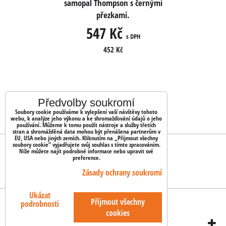
s černými
samopal Thompson s černými
samopal 
přezkami.
547 Kč
5
 DPH
s DPH
452 Kč
Předvolby soukromí
Soubory cookie používáme k vylepšení vaší návštěvy tohoto
webu, k analýze jeho výkonu a ke shromažďování údajů o jeho
používání. Můžeme k tomu použít nástroje a služby třetích
stran a shromážděná data mohou být přenášena partnerům v
EU, USA nebo jiných zemích. Kliknutím na „Přijmout všechny
soubory cookie“ vyjadřujete svůj souhlas s tímto zpracováním.
OBJEDNÁVKY
Níže můžete najít podrobné informace nebo upravit své
preference.
Stav objednávky
Zásady ochrany soukromí
Ukázat
Předvolby soukromí
Zásady ochrany soukromí
Přijmout všechny
podrobnosti
cookies
Vytvořeno systémem:
ByznysWeb.cz