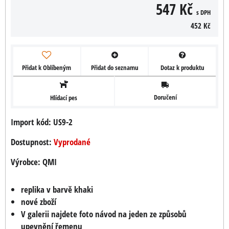
547 Kč
s DPH
452 Kč
Přidat k Oblíbeným
Přidat do seznamu
Dotaz k produktu
Doručení
Hlídací pes
Import kód: US9-2
Dostupnost:
Vyprodané
Výrobce:
QMI
replika v barvě khaki
nové zboží
V galerii najdete foto návod na jeden ze způsobů
upevnění řemenu