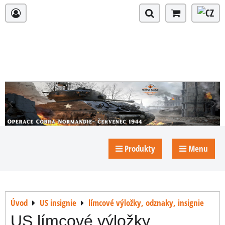
Produkty
Menu
Úvod
US insignie
límcové výložky, odznaky, insignie
US límcové výložky