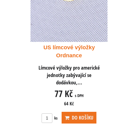
ýložky
US límcové výložky
US lí
e
Ordnance
 americké
Límcové výložky pro americké
Límcové 
ící se
jednotky zabývající se
jedno
.
dodávkou,...
77 Kč
PH
s DPH
64 Kč
OŠÍKU
DO KOŠÍKU
ks
ks