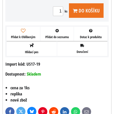
DO KOŠÍKU
ks
Přidat k Oblíbeným
Přidat do seznamu
Dotaz k produktu
Doručení
Hlídací pes
Import kód: US17-19
Dostupnost:
Skladem
cena za 1ks
replika
nové zbož
Bluesky
Twitter
Facebook
Pinterest
Reddit
LinkedIn
WhatsApp
E-