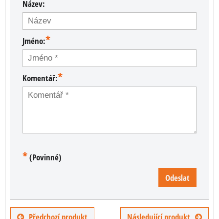
Název:
*
Jméno:
*
Komentář:
*
(Povinné)
Odeslat
Předchozí produkt
Následující produkt