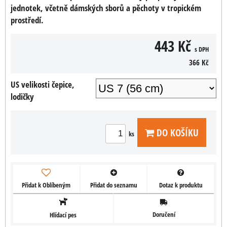
jednotek, včetně dámských sborů a pěchoty v tropickém
prostředí.
443 Kč
s DPH
366 Kč
US velikosti čepice,
lodičky
DO KOŠÍKU
ks
Přidat k Oblíbeným
Přidat do seznamu
Dotaz k produktu
Doručení
Hlídací pes