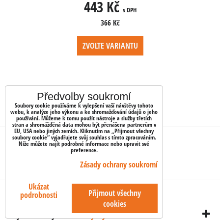
443 Kč
4
 DPH
s DPH
366 Kč
NTU
ZVOLTE VARIANTU
ZV
Předvolby soukromí
Soubory cookie používáme k vylepšení vaší návštěvy tohoto
webu, k analýze jeho výkonu a ke shromažďování údajů o jeho
používání. Můžeme k tomu použít nástroje a služby třetích
stran a shromážděná data mohou být přenášena partnerům v
EU, USA nebo jiných zemích. Kliknutím na „Přijmout všechny
soubory cookie“ vyjadřujete svůj souhlas s tímto zpracováním.
OBJEDNÁVKY
Níže můžete najít podrobné informace nebo upravit své
preference.
Stav objednávky
Zásady ochrany soukromí
Ukázat
Předvolby soukromí
Zásady ochrany soukromí
Přijmout všechny
podrobnosti
cookies
Vytvořeno systémem:
ByznysWeb.cz