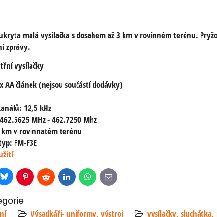
 ukryta malá vysílačka s dosahem až 3 km v rovinném terénu. Pryžov
ní zprávy.
třní vysílačky
3x AA článek (nejsou součástí dodávky)
kanálů: 12,5 kHz
 462.5625 MHz - 462.7250 Mhz
3 km v rovinnatém terénu
typ: FM-F3E
žití
Bluesky
r
Pinterest
Reddit
LinkedIn
WhatsApp
E-
mail
egorie
ní
Výsadkáři- uniformy, výstroj
vysílačky, sluchátka,