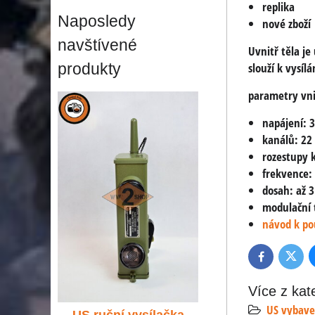
replika
Naposledy
nové zboží
navštívené
Uvnitř těla je
produkty
slouží k vysílá
parametry vni
napájení: 
kanálů: 22
rozestupy 
frekvence:
dosah: až 
modulační 
návod k pou
Twitte
Facebook
Více z kat
US vybave