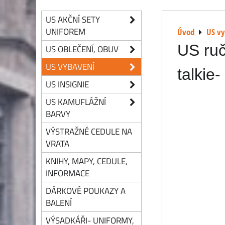
US AKČNÍ SETY
UNIFOREM
Úvod
US v
US ruč
US OBLEČENÍ, OBUV
US VYBAVENÍ
talkie-
US INSIGNIE
US KAMUFLÁŽNÍ
BARVY
VÝSTRAŽNÉ CEDULE NA
VRATA
KNIHY, MAPY, CEDULE,
INFORMACE
DÁRKOVÉ POUKAZY A
BALENÍ
VÝSADKÁŘI- UNIFORMY,