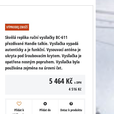
VÝPRODEJ ZBOŽÍ
Skvělá replika ruční vysílačky BC-611
přezdívané Handie talkie. Vysílačka vypadá
autenticky a je funkční. Vysouvací anténa je
ukryta pod šroubovacím krytem. Vysílačka je
opatřena nosným popruhem. Vysílačka byla
používána zejména na úrovni čet.
5 464 Kč
s DPH
4 516 Kč
Přidat k
Přidat do
Dotaz k produktu