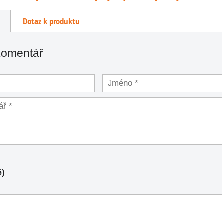
čka
ie
e
Dotaz k produktu
í
ní
komentář
e
PH
é)