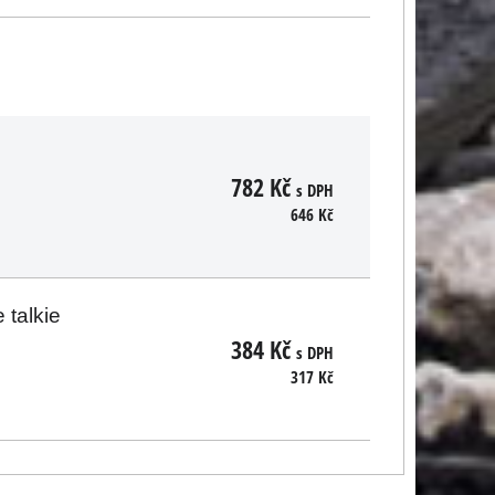
782 Kč
s DPH
646 Kč
 talkie
384 Kč
s DPH
317 Kč