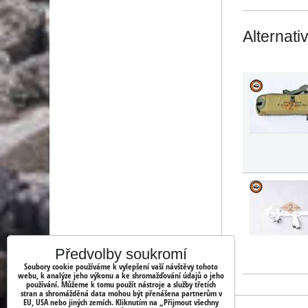
Alternati
Předvolby soukromí
Soubory cookie používáme k vylepšení vaší návštěvy tohoto
webu, k analýze jeho výkonu a ke shromažďování údajů o jeho
používání. Můžeme k tomu použít nástroje a služby třetích
stran a shromážděná data mohou být přenášena partnerům v
EU, USA nebo jiných zemích. Kliknutím na „Přijmout všechny