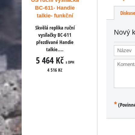
ílačka
US ruční vysílačka
US ruční vysíla
andie
BC-611- Handie
BC-611- Hand
Diskus
nkční
talkie- funkční
talkie- funkčn
 ruční
Skvělá replika ruční
Skvělá replika ruč
Nový 
-611
vysílačky BC-611
vysílačky BC-611
andie
přezdívané Handie
přezdívané Handi
.
talkie....
talkie....
č
5 464 Kč
5 464 Kč
s DPH
s DPH
s D
4 516 Kč
4 516 Kč
*
(Povinn