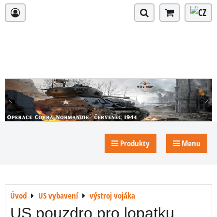
Produkty
Menu
Úvod
US vybavení
výstroj vojáka
US pouzdro pro lopatku