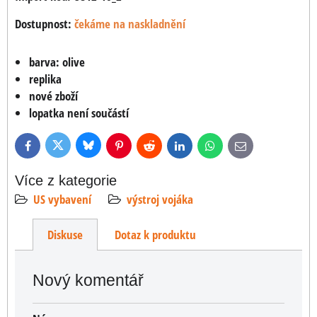
Dostupnost:
čekáme na naskladnění
barva: olive
replika
nové zboží
lopatka není součástí
Bluesky
Twitter
Facebook
Pinterest
Reddit
LinkedIn
WhatsApp
E-
mail
Více z kategorie
US vybavení
výstroj vojáka
Diskuse
Dotaz k produktu
Nový komentář