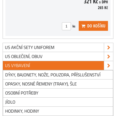
321 Kč
s DPH
265 Kč
DO KOŠÍKU
ks
US AKČNÍ SETY UNIFOREM
US OBLEČENÍ, OBUV
US VYBAVENÍ
DÝKY, BAJONETY, NOŽE, POUZDRA, PŘÍSLUŠENSTVÍ
OPASKY, NOSNÉ ŘEMENY (TRAKY), ŠLE
OSOBNÍ POTŘEBY
JÍDLO
HODINKY, HODINY