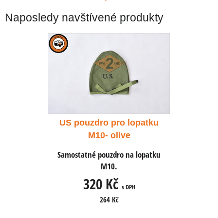
Naposledy navštívené produkty
 lopatku
US pouzdro pro lopatku
US pouz
e
M10- olive
na lopatku
Samostatné pouzdro na lopatku
Samostatn
M10.
320 Kč
3
 DPH
s DPH
264 Kč