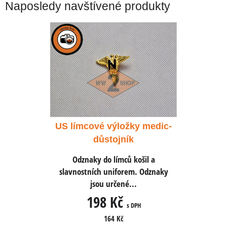
Naposledy navštívené produkty
ky medic-
US límcové výložky medic-
US límco
k
důstojník
košil a
Odznaky do límců košil a
Odznak
m. Odznaky
slavnostních uniforem. Odznaky
slavnostn
..
jsou určené...
j
198 Kč
1
 DPH
s DPH
164 Kč