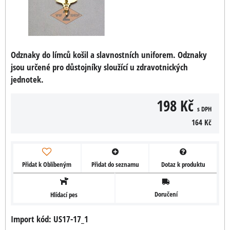
Odznaky do límců košil a slavnostních uniforem. Odznaky
jsou určené pro důstojníky sloužící u zdravotnických
jednotek.
198 Kč
s DPH
164 Kč
Přidat k Oblíbeným
Přidat do seznamu
Dotaz k produktu
Doručení
Hlídací pes
Import kód: US17-17_1