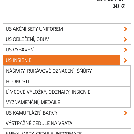
243 Kč
US AKČNÍ SETY UNIFOREM
US OBLEČENÍ, OBUV
US VYBAVENÍ
US INSIGNIE
NÁŠIVKY, RUKÁVOVÉ OZNAČENÍ, ŠŇŮRY
HODNOSTI
LÍMCOVÉ VÝLOŽKY, ODZNAKY, INSIGNIE
VYZNAMENÁNÍ, MEDAILE
US KAMUFLÁŽNÍ BARVY
VÝSTRAŽNÉ CEDULE NA VRATA
KNIHY, MAPY, CEDULE, INFORMACE