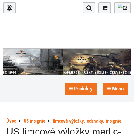
Produkty
Menu
Úvod
US insignie
límcové výložky, odznaky, insignie
US límcové výložky medic-