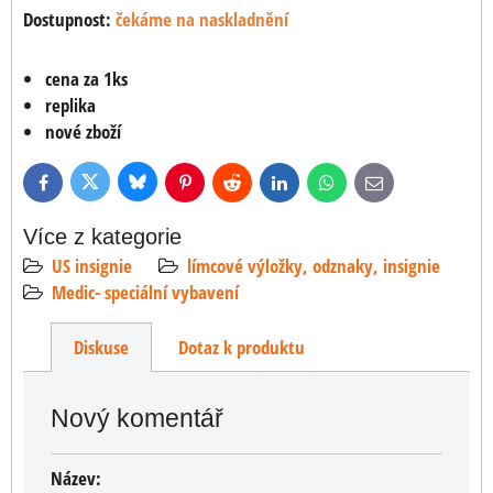
Dostupnost:
čekáme na naskladnění
cena za 1ks
replika
nové zboží
Bluesky
Twitter
Facebook
Pinterest
Reddit
LinkedIn
WhatsApp
E-
mail
Více z kategorie
US insignie
límcové výložky, odznaky, insignie
Medic- speciální vybavení
Diskuse
Dotaz k produktu
Nový komentář
Název: