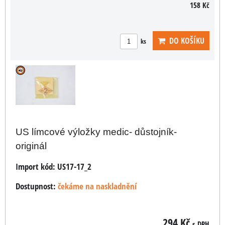
158 Kč
DO KOŠÍKU
ks
US límcové výložky medic- důstojník-
originál
Import kód:
US17-17_2
Dostupnost:
čekáme na naskladnění
294 Kč
s DPH